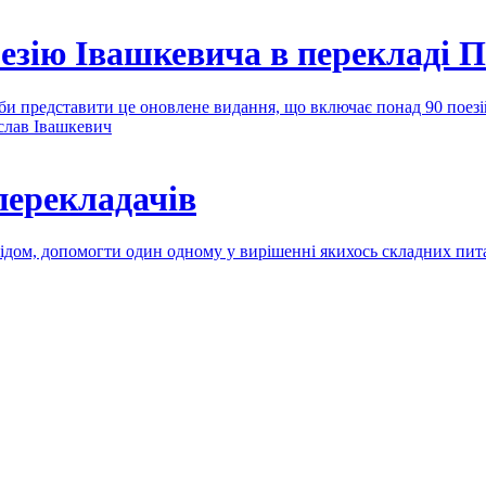
езію Івашкевича в перекладі 
би представити це оновлене видання, що включає понад 90 поез
слав Івашкевич
перекладачів
ідом, допомогти один одному у вирішенні якихось складних пита