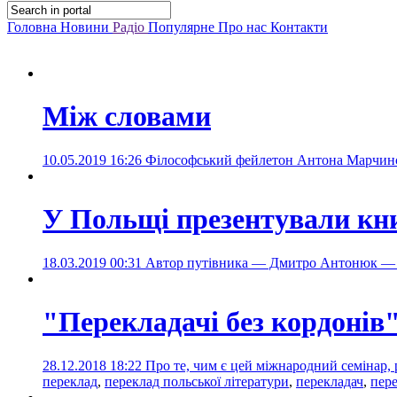
Головна
Новини
Радіо
Популярне
Про нас
Контакти
Між словами
10.05.2019 16:26
Філософський фейлетон Антона Марчин
У Польщі презентували книж
18.03.2019 00:31
Автор путівника — Дмитро Антонюк — ук
"Перекладачі без кордонів
28.12.2018 18:22
Про те, чим є цей міжнародний семінар
переклад
,
переклад польської літератури
,
перекладач
,
пере