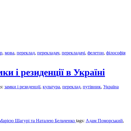
ер
,
мова
,
переклад
,
перекладач
,
перекладачі
,
фелетон
,
філософія
и і резиденції в Україні
gs:
замки і резиденції
,
культура
,
переклад
,
путівник
,
Україна
 Марією Шагурі та Наталею Бельченко
tags:
Адам Поморський
,