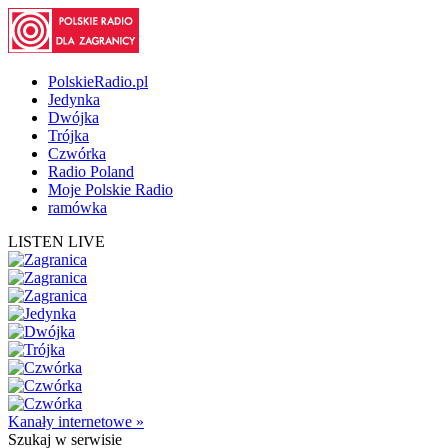
PolskieRadio.pl
Jedynka
Dwójka
Trójka
Czwórka
Radio Poland
Moje Polskie Radio
ramówka
LISTEN LIVE
Kanały internetowe »
Szukaj
w serwisie