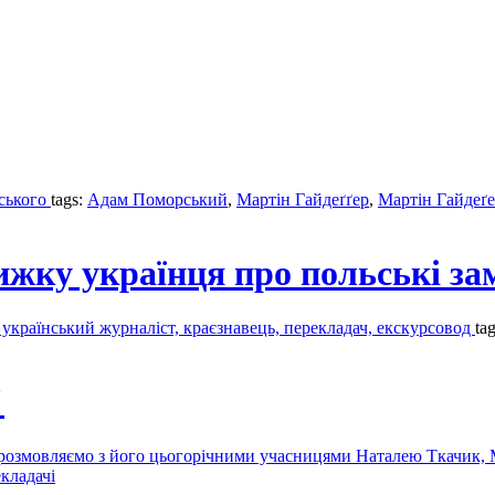
ського
tags:
Адам Поморський
,
Мартін Гайдеґґер
,
Мартін Гайдеґ
ку українця про польські замк
раїнський журналіст, краєзнавець, перекладач, екскурсовод
ta
"
, розмовляємо з його цьогорічними учасницями Наталею Ткачик,
кладачі