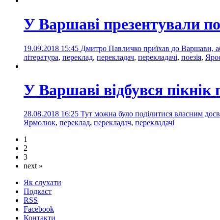
У Варшаві презентували по
19.09.2018 15:45
Дмитро Павличко приїхав до Варшави, а
література
,
переклад
,
перекладач
,
перекладачі
,
поезія
,
Яро
У Варшаві відбувся пікнік 
28.08.2018 16:25
Тут можна було поділитися власним досв
Ярмолюк
,
переклад
,
перекладач
,
перекладачі
1
2
3
next »
Як слухати
Подкаст
RSS
Facebook
Контакти