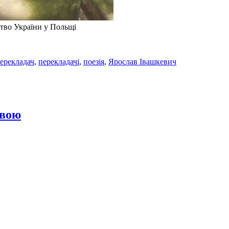
ство України у Польщі
ерекладач
,
перекладачі
,
поезія
,
Ярослав Івашкевич
овою