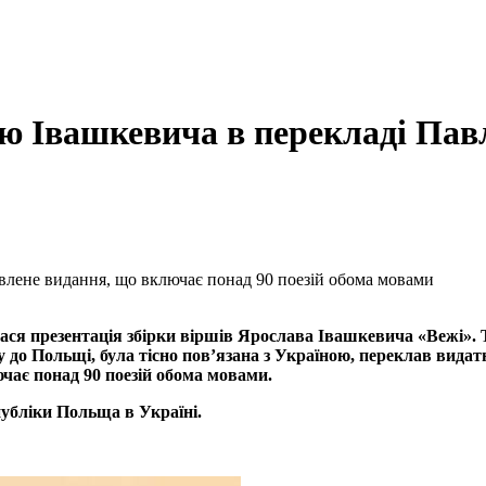
ію Івашкевича в перекладі Па
влене видання, що включає понад 90 поезій обома мовами
ася презентація збірки віршів Ярослава Івашкевича «Вежі». Т
зду до Польщі, була тісно пов’язана з Україною, переклав вид
чає понад 90 поезій обома мовами.
публіки Польща в Україні.