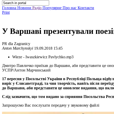
Головна
Новини
Радіо
Популярне
Про нас
Контакти
Print
У Варшаві презентували поез
PR dla Zagranicy
Anton Marchynskyi
19.09.2018 15:45
Wieze - Iwaszkiewicz Pavlychko.mp3
Дмитро Павличко приїхав до Варшави, аби представити це оно
УСПР/Антон Марчинський
17 вересня у Посольстві України в Республіці Польща відбул
виріс у Єлисаветграді, та чия творчість, навіть після переї
до Варшави, аби представити це оновлене видання, що вклю
Слід зазначити, що том видано за сприяння Посольства Рес
Запрошуємо Вас послухати передачу у звуковому файлі