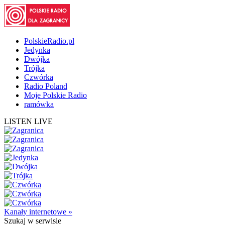
PolskieRadio.pl
Jedynka
Dwójka
Trójka
Czwórka
Radio Poland
Moje Polskie Radio
ramówka
LISTEN LIVE
Kanały internetowe »
Szukaj
w serwisie