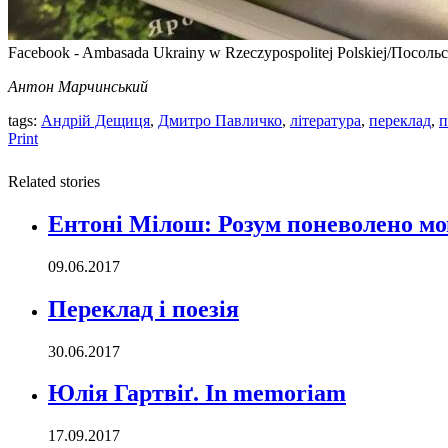
Facebook - Ambasada Ukrainy w Rzeczypospolitej Polskiej/Посоль
Антон Марчинський
tags:
Андрій Дещиця
,
Дмитро Павличко
,
література
,
переклад
,
п
Print
Related stories
Ентоні Мілош: Розум поневолено м
09.06.2017
Переклад і поезія
30.06.2017
Юлія Гартвіґ. In memoriam
17.09.2017