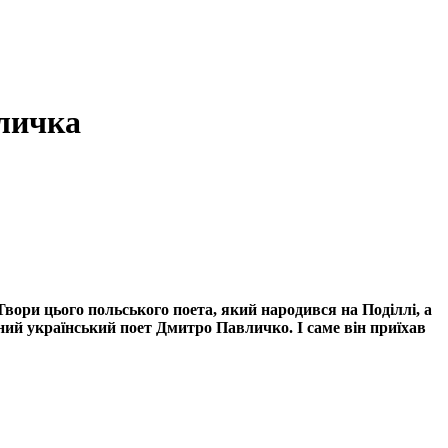
вличка
вори цього польського поета, який народився на Поділлі, а
атний український поет Дмитро Павличко. І саме він приїхав