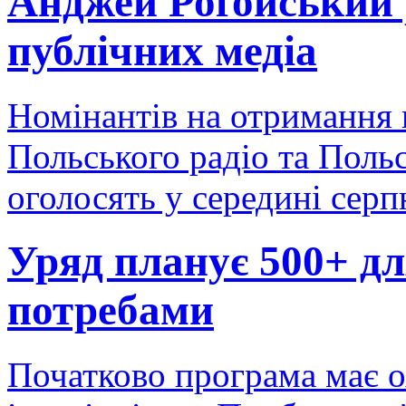
Анджей Роґойський 
публічних медіа
Номінантів на отримання 
Польського радіо та Польс
оголосять у середині серп
Уряд планує 500+ д
потребами
Початково програма має о