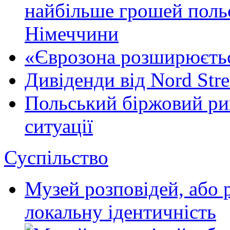
найбільше грошей польс
Німеччини
«Єврозона розширюється
Дивіденди від Nord St
Польський біржовий ри
ситуації
Суспільство
Музей розповідей, або 
локальну ідентичність