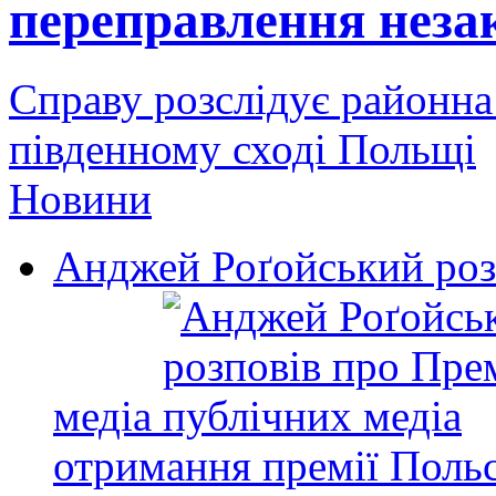
переправлення незак
Справу розслідує районна
південному сході Польщі
Новини
Анджей Роґойський роз
медіа
отримання премії Польс