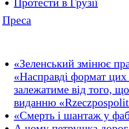
Протести в Грузії
Преса
«Зеленський змінює пр
«Насправді формат цих 
залежатиме від того, що
виданню «Rzeczpospolit
«Смерть і шантаж у фа
А чому петрушка дорог