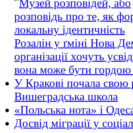
Розалін у ґміні Нова Де
організації хочуть усв
вона може бути гордою з
У Кракові почала свою 
Вишеградська школа
«Польська нота» i Одес
Досвід міграції у соціа