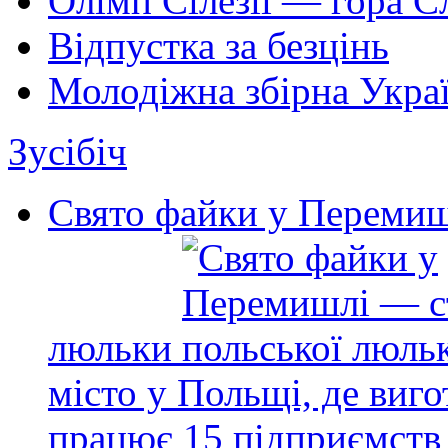
Олімп Сілезії — гора 
Відпустка за безцінь
Молодіжна збірна Украї
Зусібіч
Свято файки у Перемиш
люльки
місто у Польщі, де виг
працює 15 підприємств 