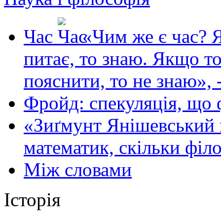
Час
«Чим же є час? 
питає, то знаю. Якщо то
пояснити, то не знаю», 
Фройд: спекуляція, що
«Зиґмунт Янішевський к
математик, скільки філ
Між словами
Історія