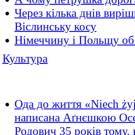
Через кілька днів виріш
Віслинську косу
Німеччину і Польщу об’
Культура
Ода до життя «Niech ży
написана Аґнєшкою Осє
Родович 35 років тому,