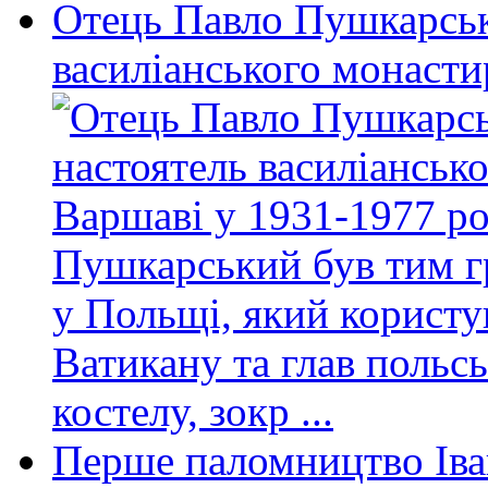
Отець Павло Пушкарсь
василіанського монасти
Пушкарський був тим г
у Польщі, який користу
Ватикану та глав польс
костелу, зокр ...
Перше паломництво Іван