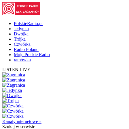
PolskieRadio.pl
Jedynka
Dwójka
Trójka
Czwórka
Radio Poland
Moje Polskie Radio
ramówka
LISTEN LIVE
Kanały internetowe »
Szukaj
w serwisie