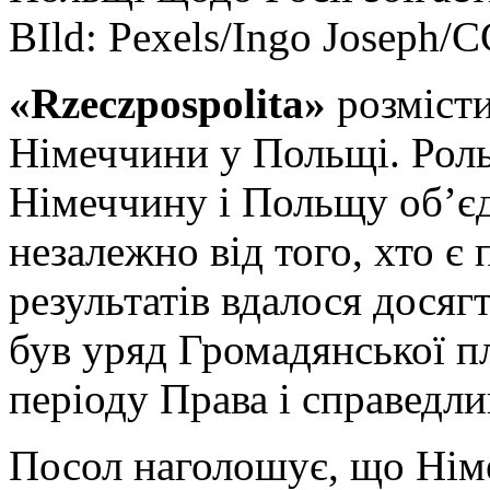
BIld: Pexels/Ingo Joseph/C
«Rzeczpospolita»
розмісти
Німеччини у Польщі. Роль
Німеччину і Польщу об’єд
незалежно від того, хто є 
результатів вдалося досягт
був уряд Громадянської пл
періоду Права і справедли
Посол наголошує, що Нім