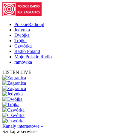
PolskieRadio.pl
Jedynka
Dwójka
Trójka
Czwórka
Radio Poland
Moje Polskie Radio
ramówka
LISTEN LIVE
Kanały internetowe »
Szukaj
w serwisie