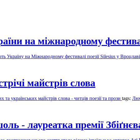
аїни на міжнародному фестивал
ють Україну на Міжнародному фестивалі поезії Silesius у Вроцлав
стрічі майстрів слова
 та українських майстрів слова - читців поезії та прози
tags:
Лю
шоль - лауреатка премії Збіґнєв