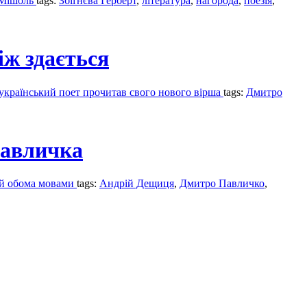
і Мішоль
tags:
Збіґнєва Герберт
,
література
,
нагорода
,
поезія
,
іж здається
 український поет прочитав свого нового вірша
tags:
Дмитро
Павличка
ій обома мовами
tags:
Андрій Дещиця
,
Дмитро Павличко
,