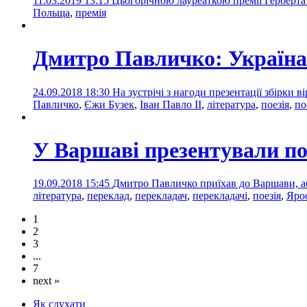
11.03.2019 13:15
Цьогорічною лауреаткою премії Герберта 
Польща
,
премія
Дмитро Павличко: Україна 
24.09.2018 18:30
На зустрічі з нагоди презентації збірки
Павличко
,
Єжи Бузек
,
Іван Павло ІІ
,
література
,
поезія
,
по
У Варшаві презентували по
19.09.2018 15:45
Дмитро Павличко приїхав до Варшави, а
література
,
переклад
,
перекладач
,
перекладачі
,
поезія
,
Яро
1
2
3
...
7
next »
Як слухати