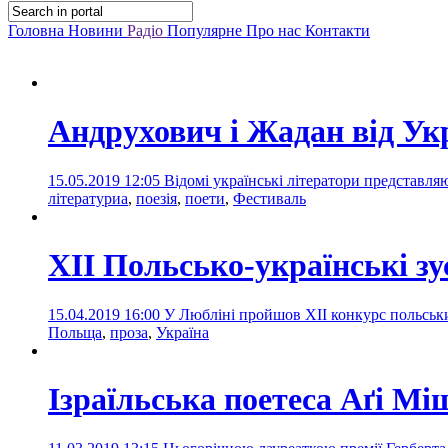
Головна
Новини
Радіо
Популярне
Про нас
Контакти
Андрухович і Жадан від Укр
15.05.2019 12:05
Відомі українські літератори представля
літературиа
,
поезія
,
поети
,
Фестиваль
ХІІ Польсько-українські зу
15.04.2019 16:00
У Любліні пройшов XII конкурс польських
Польща
,
проза
,
Україна
Ізраїльська поетеса Аґі Мі