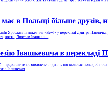
за досягнення усього життя стала відома ізраїльська авторка Аґ
має в Польщі більше друзів, н
 віршів Ярослава Івашкевича «Вежі» у перекладі Дмитра Павличка
ет
,
поети
,
Ярослав Івашкевич
езію Івашкевича в перекладі 
би представити це оновлене видання, що включає понад 90 поез
слав Івашкевич