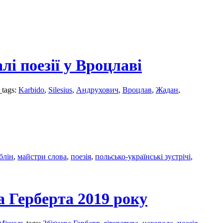
і поезії у Вроцлаві
і
tags:
Karbido
,
Silesius
,
Андрухович
,
Вроцлав
,
Жадан
,
блін
,
майстри слова
,
поезія
,
польсько-українські зустрічі
,
а Герберта 2019 року