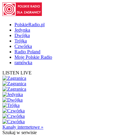
PolskieRadio.pl
Jedynka
Dwójka
Trójka
Czwórka
Radio Poland
Moje Polskie Radio
ramówka
LISTEN LIVE
Kanały internetowe »
Szukaj
w serwisie