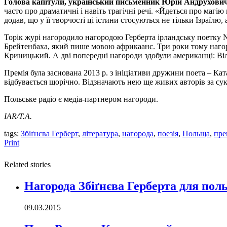
Голова капітули, український письменник Юрій Андрухови
часто про драматичні і навіть трагічні речі. «Йдеться про магі
додав, що у її творчості ці істини стосуються не тільки Ізраїлю,
Торік журі нагородило нагородою Герберта ірландську поетку N
Брейтенбаха, який пише мовою африкаанс. Три роки тому нагоро
Криницький. А дві попередні нагороди здобули американці: Ві
Премія була заснована 2013 р. з ініціативи дружини поета – Ка
відбувається щорічно. Відзначають нею ще живих авторів за сук
Польське радіо є медіа-партнером нагороди.
IAR/Т.А.
tags:
Збіґнєва Герберт
,
література
,
нагорода
,
поезія
,
Польща
,
пре
Print
Related stories
Нагорода Збіґнєва Герберта для по
09.03.2015