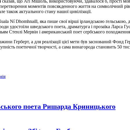
ч
сказав, що Аґі Мішоль, використовуючи, здавалося б, прості мо
ю перетворення моментів повсякденного життя на символічний ріве
 але також актуального стану нашої цивілізації.
uala Ní Dhomhnaill, яка пише свої вірші ірландською ґельською,
ди удостоїли шведського поета, драматурга і прозаїка Ларса Гу
льям Стенлі Мервін і американський поет сербського походження 
тажини Герберт, а для реалізації цієї мети був заснований Фонд 
упність поетичної творчості, а сама винагорода становить 50 тис
мія
льського поета Ришарда Криницького