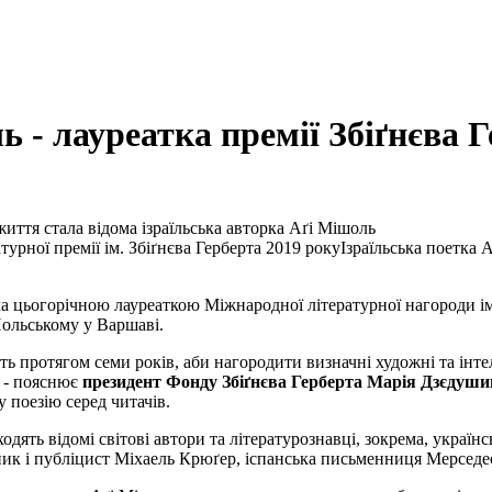
ь - лауреатка премії Збіґнєва 
иття стала відома ізраїльська авторка Аґі Мішоль
Ізраїльська поетка 
а цьогорічною лауреаткою Міжнародної літературної нагороди ім. 
Польському у Варшаві.
ь протягом семи років, аби нагородити визначні художні та інтел
, - пояснює
президент Фонду Збіґнєва Герберта Марія Дзєдуш
у поезію серед читачів.
входять відомі світові автори та літературознавці, зокрема, укр
ик і публіцист Міхаель Крюґер, іспанська письменниця Мерседе