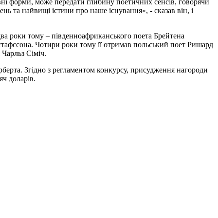
вні форми, може передати глибину поетичних сенсів, говорячи
нь та найвищі істини про наше існування», - сказав він, і
 два роки тому – південноафриканського поета Брейтена
стафссона. Чотири роки тому її отримав польський поет Ришард
Чарльз Сіміч.
Герберта. Згідно з регламентом конкурсу, присудження нагороди
яч доларів.