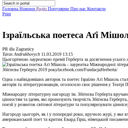
Головна
Новини
Радіо
Популярне
Про нас
Контакти
Print
Ізраїльська поетеса Аґі Мішол
PR dla Zagranicy
Taras Andrukhovych
11.03.2019 13:15
Цьогорічною лауреаткою премії Герберта за досягнення усього ж
Збіґнєва Герберта 2019 року
facebook.com/FundacjaHerberta/
Одна з найвідоміших авторок та поетес Ізраїлю Аґі Мішоль стал
авторів та літературознавців, оголосило своє рішення у Театрі 
Міжнародну літературну нагороду ім. Збіґнєва Герберта вручают
цінностям та ідеям, які пронизують творчість Збіґнєва Герберта
поезії у розвиток світової літератури та популяризувати ціннісн
Нагороду цьогоріч, як і у попередні роки, вручило журі, у яке 
американський поет та критик Евард Ґірш, німецький письменн