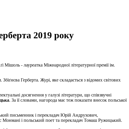
Герберта 2019 року
Аґі Мішоль - лауреатка Міжнародної літературної премії ім.
Збіґнєва Герберта. Журі, яке складається з відомих світових
ектуальні досягнення у галузі літератури, що співзвучні
ицька
. За її словами, нагорода має теж показати внесок польської
аїнський письменник і перекладач Юрій Андрухович,
с Монмані і польський поет та перекладач Томаш Ружицький.