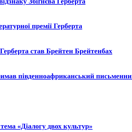
дзнаку Збіґнєва Герберта
ратурної премії Герберта
і Герберта став Брейтен Брейтенбах
отримав південноафриканський письменн
 тема «Діалогу двох культур»