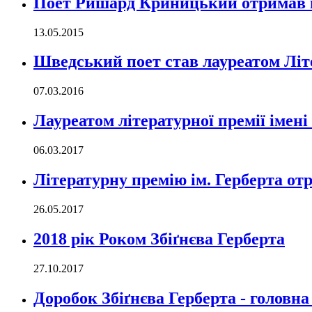
Поет Ришард Криницький отримав ві
13.05.2015
Шведський поет став лауреатом Літе
07.03.2016
Лауреатом літературної премії імен
06.03.2017
Літературну премію ім. Герберта 
26.05.2017
2018 рік Роком Збіґнєва Герберта
27.10.2017
Доробок Збіґнєва Герберта - головна