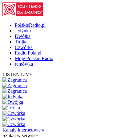
PolskieRadio.pl
Jedynka
Dwójka
Trójka
Czwórka
Radio Poland
Moje Polskie Radio
ramówka
LISTEN LIVE
Kanały internetowe »
Szukaj
w serwisie