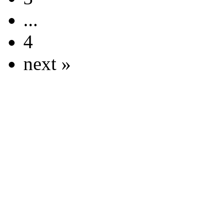
...
4
next »