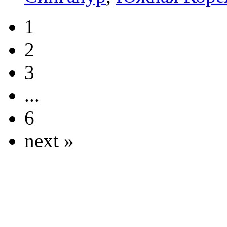
1
2
3
...
6
next »