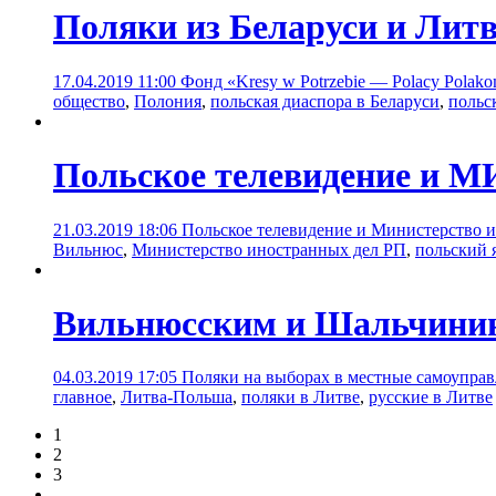
Поляки из Беларуси и Лит
17.04.2019 11:00
Фонд «Kresy w Potrzebie — Polacy Polak
общество
,
Полония
,
польская диаспора в Беларуси
,
польс
Польское телевидение и МИ
21.03.2019 18:06
Польское телевидение и Министерство 
Вильнюс
,
Министерство иностранных дел РП
,
польский 
Вильнюсским и Шальчинин
04.03.2019 17:05
Поляки на выборах в местные самоуправ
главное
,
Литва-Польша
,
поляки в Литве
,
русские в Литве
1
2
3
...