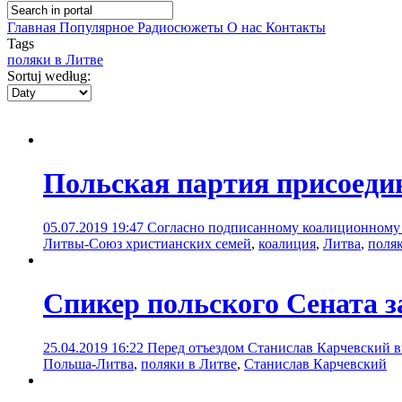
Главная
Популярное
Радиосюжеты
О нас
Контакты
Tags
поляки в Литве
Sortuj według:
Польская партия присоеди
05.07.2019 19:47
Согласно подписанному коалиционному с
Литвы-Союз христианских семей
,
коалиция
,
Литва
,
поля
Спикер польского Сената з
25.04.2019 16:22
Перед отъездом Станислав Карчевский в
Польша-Литва
,
поляки в Литве
,
Станислав Карчевский