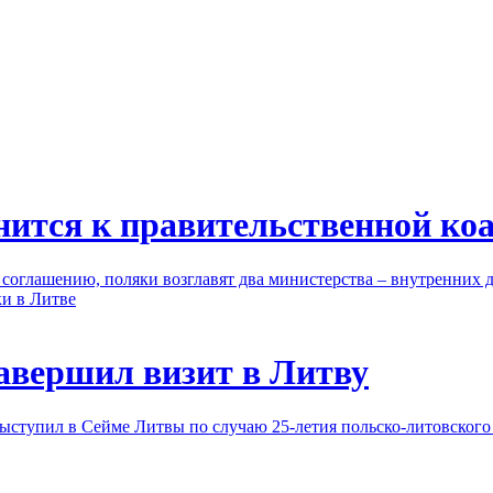
нится к правительственной ко
оглашению, поляки возглавят два министерства – внутренних д
ки в Литве
авершил визит в Литву
ыступил в Сейме Литвы по случаю 25-летия польско-литовского