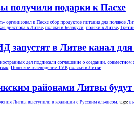
вы получили подарки к Пасхе
om» организовал к Пасхе сбор продуктов питания для поляков Ли
кая диаспора в Литве
,
поляки в Беларуси
,
поляки в Литве
,
Третий
Д запустят в Литве канал для
иностранных дел подписали соглашение о создании, совместном
язык
,
Польское телевидение TVP
,
поляки в Литве
кским районами Литвы будут 
ления Литвы выступили в коалиции с Русским альянсом.
tags:
вы