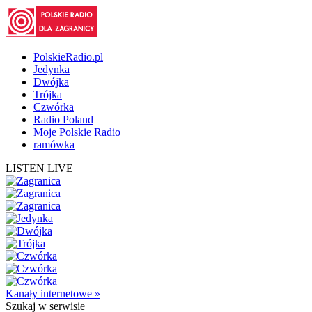
PolskieRadio.pl
Jedynka
Dwójka
Trójka
Czwórka
Radio Poland
Moje Polskie Radio
ramówka
LISTEN LIVE
Kanały internetowe »
Szukaj
w serwisie