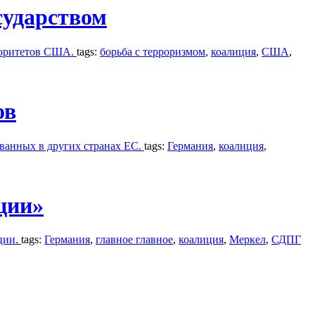
сударством
риоритетов США.
tags:
борьба с терроризмом
,
коалиция
,
США
,
ов
ванных в других странах ЕС.
tags:
Германия
,
коалиция
,
ции»
ции.
tags:
Германия
,
главное главное
,
коалиция
,
Меркел
,
СДПГ