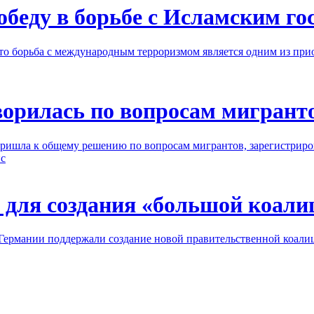
беду в борьбе с Исламским го
что борьба с международным терроризмом является одним из п
ворилась по вопросам мигрант
ришла к общему решению по вопросам мигрантов, зарегистриро
с
 для создания «большой коали
Германии поддержали создание новой правительственной коали