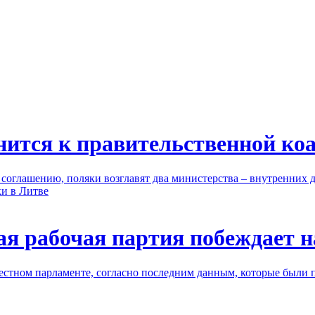
нится к правительственной ко
оглашению, поляки возглавят два министерства – внутренних д
ки в Литве
ая рабочая партия побеждает 
естном парламенте, согласно последним данным, которые были 