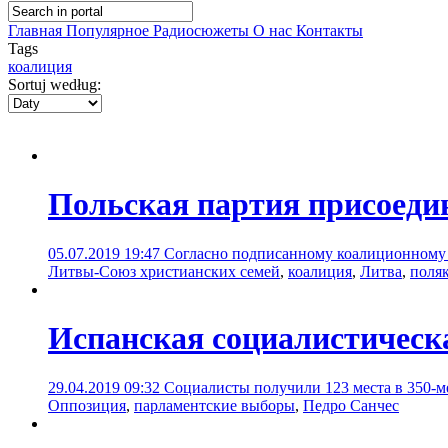
Главная
Популярное
Радиосюжеты
О нас
Контакты
Tags
коалиция
Sortuj według:
Польская партия присоеди
05.07.2019 19:47
Согласно подписанному коалиционному с
Литвы-Союз христианских семей
,
коалиция
,
Литва
,
поля
Испанская cоциалистическ
29.04.2019 09:32
Социалисты получили 123 места в 350-м
Оппозиция
,
парламентские выборы
,
Педро Санчес