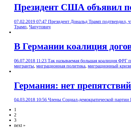
Президент США объявил по
07.02.2019 07:47
Президент Дональд Трамп подтвердил, 
Трамп
,
Чапутович
В Германии коалиция дого
06.07.2018 11:23
Так называемая большая коалиция ФРГ п
мигранты
,
миграционная политика
,
миграционный кризи
Германия: нет препятствий
04.03.2018 10:56
Члены Социал-демократической партии 
1
2
3
next »