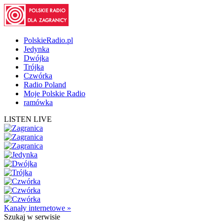
PolskieRadio.pl
Jedynka
Dwójka
Trójka
Czwórka
Radio Poland
Moje Polskie Radio
ramówka
LISTEN LIVE
Kanały internetowe »
Szukaj
w serwisie