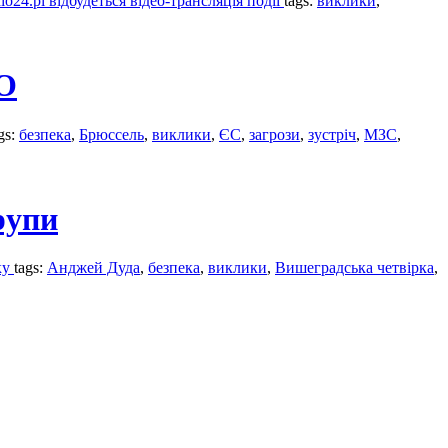
o24.pl відбудеться відео-трансляція події
tags:
виклики
,
ТО
gs:
безпека
,
Брюссель
,
виклики
,
ЄС
,
загрози
,
зустріч
,
МЗС
,
рупи
ку
tags:
Анджей Дуда
,
безпека
,
виклики
,
Вишеградська четвірка
,