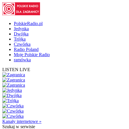
PolskieRadio.pl
Jedynka
Dwójka
Trójka
Czwórka
Radio Poland
Moje Polskie Radio
ramówka
LISTEN LIVE
Kanały internetowe »
Szukaj
w serwisie