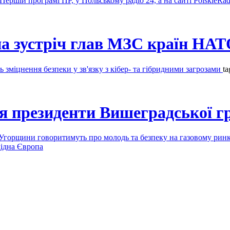
ршій програмі ПР, у Польському радіо 24, а на сайті PolskieRadi
на зустріч глав МЗС країн НА
 зміцнення безпеки у зв'язку з кібер- та гібридними загрозами
ta
ся президенти Вишеградської г
 Угорщини говоритимуть про молодь та безпеку на газовому рин
ідна Європа