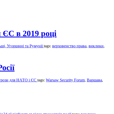
 ЄС в 2019 році
ьщі, Угорщині та Румунії
tags:
верховенство права
,
виклики
,
осії
загрози для НАТО і ЄС
tags:
Warsaw Security Forum
,
Варшава
,