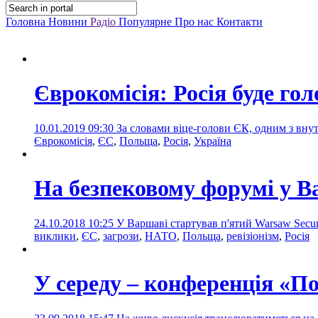
Головна
Новини
Радіо
Популярне
Про нас
Контакти
Єврокомісія: Росія буде го
10.01.2019 09:30
За словами віце-голови ЄК, одним з вну
Єврокомісія
,
ЄС
,
Польща
,
Росія
,
Україна
На безпековому форумі у Ва
24.10.2018 10:25
У Варшаві стартував п'ятий Warsaw Secur
виклики
,
ЄС
,
загрози
,
НАТО
,
Польща
,
ревізіонізм
,
Росія
У середу – конференція «По