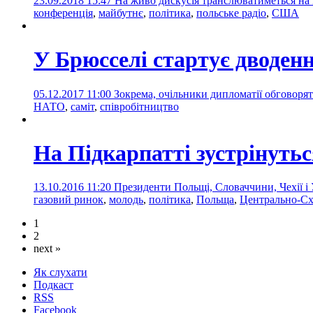
23.09.2018 15:47
На живо дискусія транслюватиметься на Пе
конференція
,
майбутнє
,
політика
,
польське радіо
,
США
У Брюсселі стартує дводен
05.12.2017 11:00
Зокрема, очільники дипломатії обговорять
НАТО
,
саміт
,
співробітництво
На Підкарпатті зустрінуть
13.10.2016 11:20
Президенти Польщі, Словаччини, Чехії і
газовий ринок
,
молодь
,
політика
,
Польща
,
Центрально-Сх
1
2
next »
Як слухати
Подкаст
RSS
Facebook