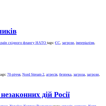
ликів
м країн східного флангу НАТО
tags:
ЄС
,
загрози
,
імперіалізм
,
tags:
70-річчя
,
Nord Stream 2
,
агресія
,
безпека
,
загроза
,
загрози
,
езаконних дій Росії