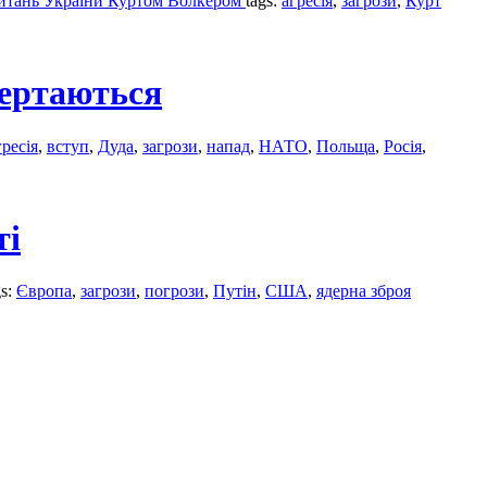
питань України Куртом Волкером
tags:
агресія
,
загрози
,
Курт
вертаються
гресія
,
вступ
,
Дуда
,
загрози
,
напад
,
НАТО
,
Польща
,
Росія
,
ті
gs:
Європа
,
загрози
,
погрози
,
Путін
,
США
,
ядерна зброя