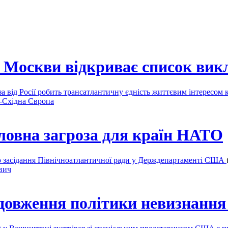
м Москви відкриває список вик
за від Росії робить трансатлантичну єдність життєвим інтересо
-Східна Європа
оловна загроза для країн НАТО
ою засідання Північноатлантичної ради у Держдепартаменті США
вич
овження політики невизнання н