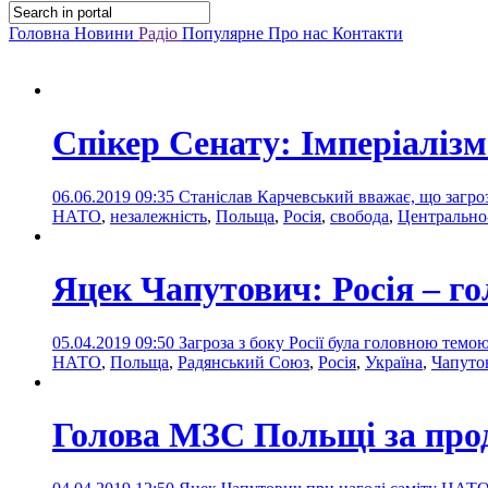
Головна
Новини
Радіо
Популярне
Про нас
Контакти
Спікер Сенату: Імперіаліз
06.06.2019 09:35
Станіслав Карчевський вважає, що загро
НАТО
,
незалежність
,
Польща
,
Росія
,
свобода
,
Центрально
Яцек Чапутович: Росія – г
05.04.2019 09:50
Загроза з боку Росії була головною тем
НАТО
,
Польща
,
Радянський Союз
,
Росія
,
Україна
,
Чапуто
Голова МЗС Польщі за прод