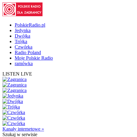
PolskieRadio.pl
Jedynka
Dwójka
Trójka
Czwórka
Radio Poland
Moje Polskie Radio
ramówka
LISTEN LIVE
Kanały internetowe »
Szukaj
w serwisie