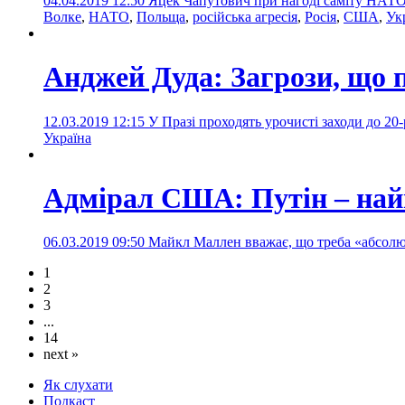
04.04.2019 12:50
Яцек Чапутович при нагоді саміту НАТО
Волке
,
НАТО
,
Польща
,
російська агресія
,
Росія
,
США
,
Ук
Анджей Дуда: Загрози, що 
12.03.2019 12:15
У Празі проходять урочисті заходи до 2
Україна
Адмірал США: Путін – най
06.03.2019 09:50
Майкл Маллен вважає, що треба «абсолют
1
2
3
...
14
next »
Як слухати
Подкаст