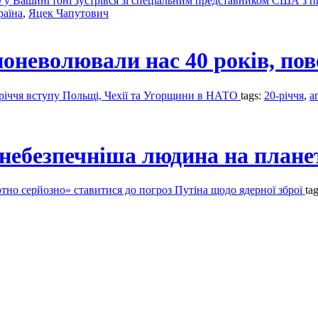
 у Вашингтоні зустрівся зі спеціальним представником США з 
раїна
,
Яцек Чапутович
поневолювали нас 40 років, по
0-річчя вступу Польщі, Чехії та Угорщини в НАТО
tags:
20-річчя
,
а
небезпечніша людина на плане
но серйозно» ставитися до погроз Путіна щодо ядерної зброї
ta