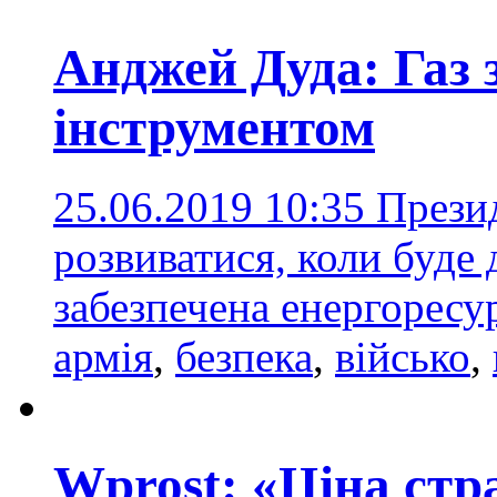
Анджей Дуда: Газ 
інструментом
25.06.2019 10:35
Прези
розвиватися, коли буде 
забезпечена енергорес
армія
,
безпека
,
військо
,
Wprost: «Ціна стр