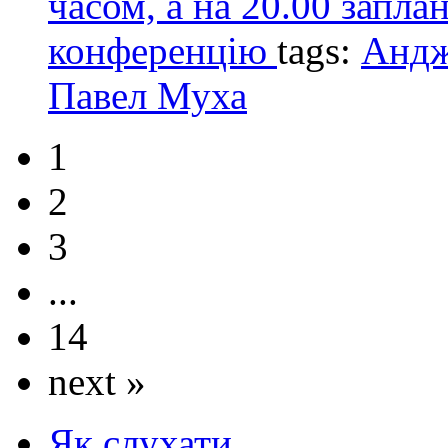
часом, а на 20.00 запла
конференцію
tags:
Андж
Павел Муха
1
2
3
...
14
next »
Як слухати