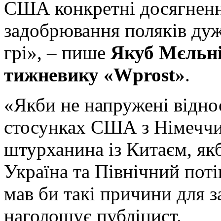
США конкретні досягненн
задобрювання поляків дуж
грі», – пише
Якуб Мєльнік
тижневику «Wprost»
.
«Якби не напружені віднос
стосунках США з Німеччи
штурханина із Китаєм, якб
Україна та Північний поті
мав би такі причини для з
наголошує публіцист.