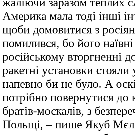
жаліючи заразом теплих сл
Америка мала тоді інші ін
щоби домовитися з росія
помилився, бо його наївні
російському вторгненні д
ракетні установки стояли у
напевно би не було. А оск
потрібно повернутися до 
братів-москалів, з безпер
Польщі, – пише Якуб Мєльн