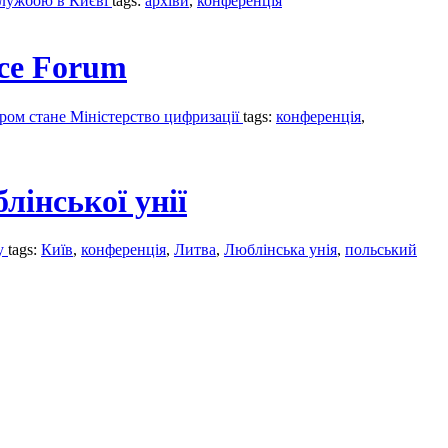
службою в Києві
tags:
архіви
,
конференція
ce Forum
ором стане Міністерство цифризації
tags:
конференція
,
лінської унії
зу
tags:
Київ
,
конференція
,
Литва
,
Люблінська унія
,
польський