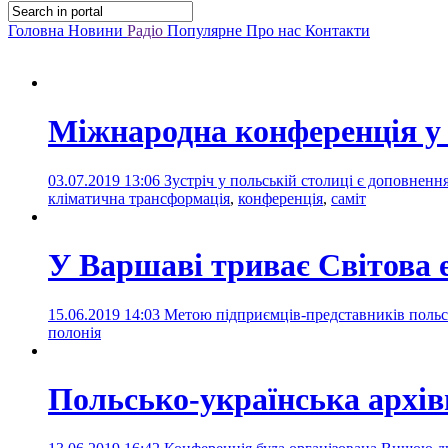
Головна
Новини
Радіо
Популярне
Про нас
Контакти
Міжнародна конференція у 
03.07.2019 13:06
Зустріч у польській столиці є доповненн
кліматична трансформація
,
конференція
,
саміт
У Варшаві триває Світова 
15.06.2019 14:03
Метою підприємців-представників польсь
полонія
Польсько-українська архів