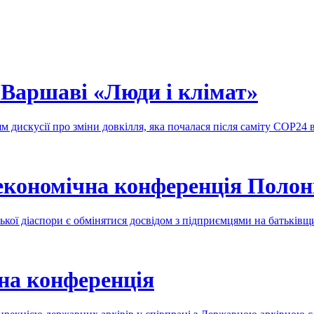
Варшаві «Люди і клімат»
ям дискусії про зміни довкілля, яка почалася після саміту COP24
економічна конференція Полон
кої діаспори є обмінятися досвідом з підприємцями на батьківщ
на конференція