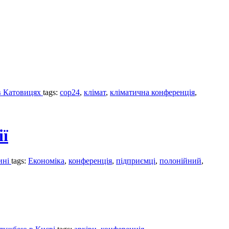
 в Катовицях
tags:
cop24
,
клімат
,
кліматична конференція
,
ії
ині
tags:
Економіка
,
конференція
,
підприємці
,
полонійний
,