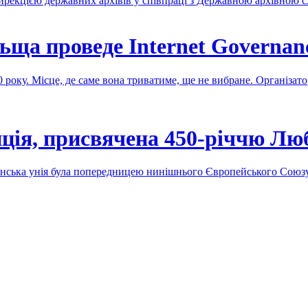
ирекцією державних архівів у співпраці з Державною архівною 
ща проведе Internet Governan
0 року. Місце, де саме вона триватиме, ще не вибране. Організат
ція, присвячена 450-річчю Люб
лінська унія була попередницею нинішнього Європейського Сою