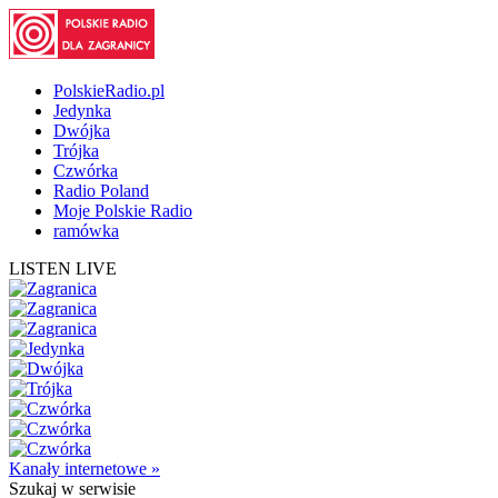
PolskieRadio.pl
Jedynka
Dwójka
Trójka
Czwórka
Radio Poland
Moje Polskie Radio
ramówka
LISTEN LIVE
Kanały internetowe »
Szukaj
w serwisie