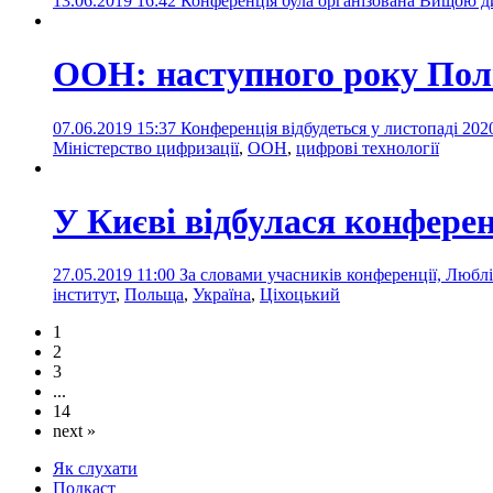
13.06.2019 16:42
Конференція була організована Вищою д
ООН: наступного року Поль
07.06.2019 15:37
Конференція відбудеться у листопаді 202
Міністерство цифризації
,
ООН
,
цифрові технології
У Києві відбулася конферен
27.05.2019 11:00
За словами учасників конференції, Люб
інститут
,
Польща
,
Україна
,
Ціхоцький
1
2
3
...
14
next »
Як слухати
Подкаст