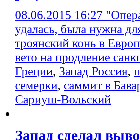
08.06.2015 16:27
"Опера
удалась, была нужна для
троянский конь в Евро
вето на продление санк
Греции
,
Запад Россия
,
п
семерки
,
саммит в Бава
Сариуш-Вольский
Запад сделал выв