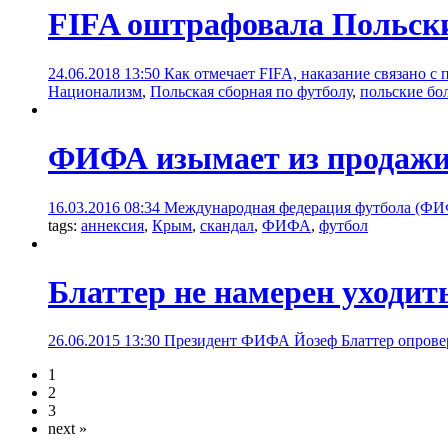
FIFA оштрафовала Польски
24.06.2018 13:50
Как отмечает FIFA, наказание связано 
Национализм
,
Польская сборная по футболу
,
польские бо
ФИФА изымает из продажи 
16.03.2016 08:34
Международная федерация футбола (ФИФА
tags:
аннексия
,
Крым
,
скандал
,
ФИФА
,
футбол
Блаттер не намерен уходить
26.06.2015 13:30
Президент ФИФА Йозеф Блаттер опровер
1
2
3
next »