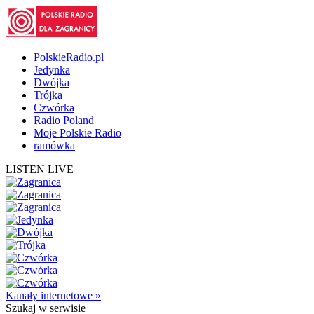
PolskieRadio.pl
Jedynka
Dwójka
Trójka
Czwórka
Radio Poland
Moje Polskie Radio
ramówka
LISTEN LIVE
Kanały internetowe »
Szukaj
w serwisie