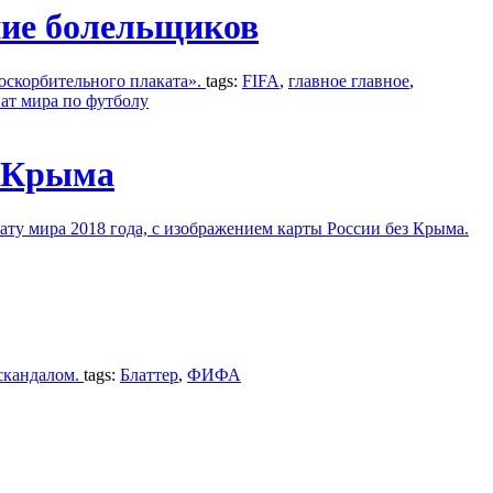
ние болельщиков
оскорбительного плаката».
tags:
FIFA
,
главное главное
,
ат мира по футболу
з Крыма
у мира 2018 года, с изображением карты России без Крыма.
скандалом.
tags:
Блаттер
,
ФИФА