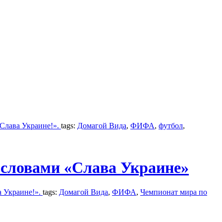
«Слава Украине!».
tags:
Домагой Вида
,
ФИФА
,
футбол
,
 словами «Слава Украине»
а Украине!».
tags:
Домагой Вида
,
ФИФА
,
Чемпионат мира по