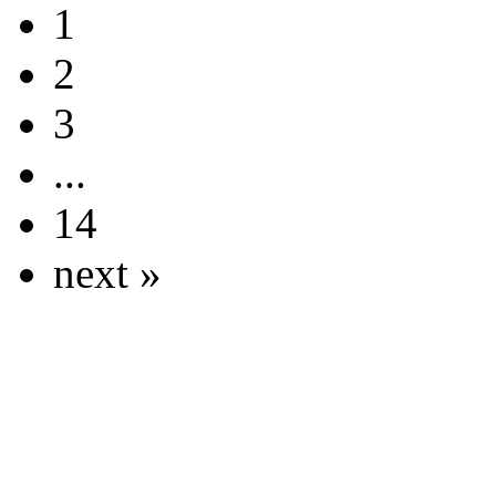
1
2
3
...
14
next »