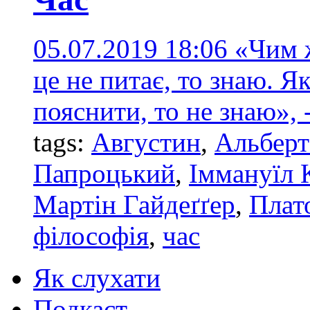
05.07.2019 18:06
«Чим ж
це не питає, то знаю. Я
пояснити, то не знаю», 
tags:
Августин
,
Альбер
Папроцький
,
Іммануїл 
Мартін Гайдеґґер
,
Плат
філософія
,
час
Як слухати
Подкаст