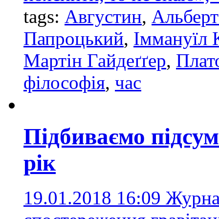
tags:
Августин
,
Альбер
Папроцький
,
Іммануїл 
Мартін Гайдеґґер
,
Плат
філософія
,
час
Підбиваємо підсум
рік
19.01.2018 16:09
Журнал