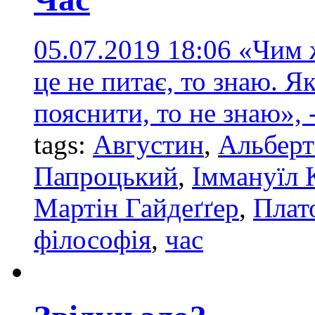
05.07.2019 18:06
«Чим ж
це не питає, то знаю. Я
пояснити, то не знаю», 
tags:
Августин
,
Альбер
Папроцький
,
Іммануїл 
Мартін Гайдеґґер
,
Плат
філософія
,
час