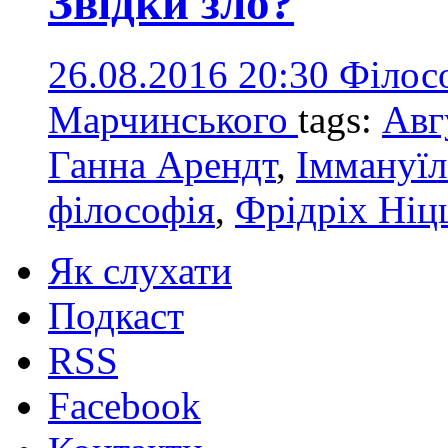
Звідки зло?
26.08.2016 20:30
Філос
Марчинського
tags:
Авг
Ганна Арендт
,
Іммануїл
філософія
,
Фрідріх Ніц
Як слухати
Подкаст
RSS
Facebook