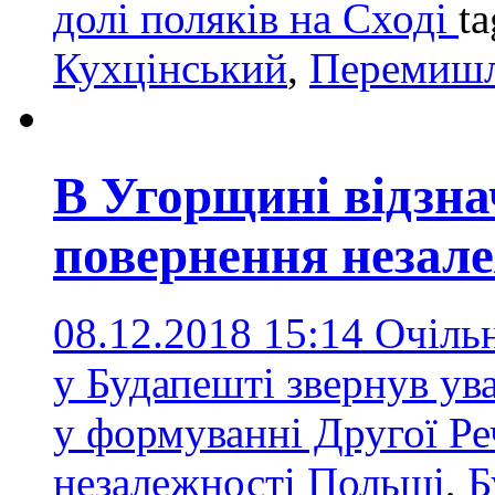
долі поляків на Сході
t
Кухцінський
,
Перемиш
В Угорщині відзна
повернення незал
08.12.2018 15:14
Очіль
у Будапешті звернув ув
у формуванні Другої Р
незалежності Польщі
,
Б