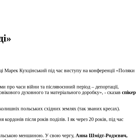
ді»
і Марек Кухцінський під час виступу на конференції «Поляки
ми про часи війни та післявоєнний період – депортації,
товікового духовного та матеріального доробку», - сказав
спікер
колишніх польських східних землях (так званих кресах).
ордонів після років поділів. І як через 20 років, під час
польською меншиною. У свою чергу,
Анна Шмідт-Родзєвич,