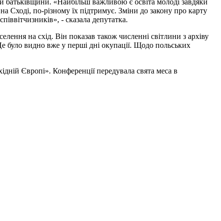
ми батьківщини. «Найбільш важливою є освіта молоді завдяки
а Сході, по-різному їх підтримує. Зміни до закону про карту
піввітчизників», - сказала депутатка.
селення на схід. Він показав також численні світлини з архіву
Це було видно вже у перші дні окупації. Щодо польських
дній Європі». Конференції передувала свята меса в