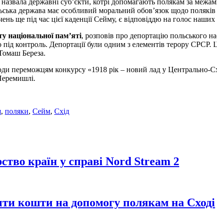
, назвала державні суб’єкти, котрі допомагають полякам за межа
льська держава має особливий моральний обов’язок щодо поляків н
нь ще під час цієї каденції Сейму, є відповіддю на голос наших с
у національної пам’яті
, розповів про депортацію польського на
о під контроль. Депортації були одним з елементів терору СРСР. 
 Томаш Береза.
и переможцям конкурсу «1918 рік – новий лад у Центрально-Схі
 Перемишлі.
я
,
поляки
,
Сейм
,
Схід
тво країн у справі Nord Stream 2
ити кошти на допомогу полякам на Сході