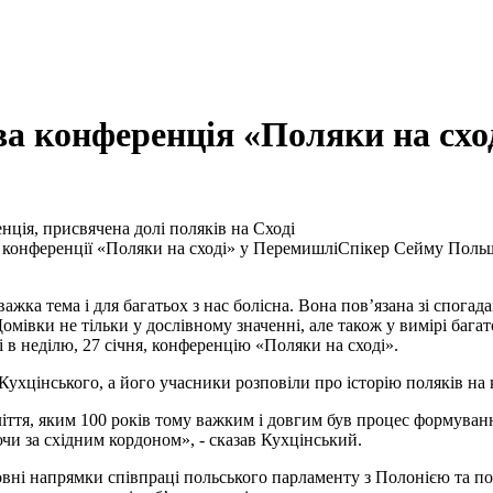
а конференція «Поляки на схо
нція, присвячена долі поляків на Сході
Спікер Сейму Польщ
жка тема і для багатьох з нас болісна. Вона пов’язана зі спогада
омівки не тільки у дослівному значенні, але також у вимірі бага
 в неділю, 27 січня, конференцію «Поляки на сході».
ухцінського, а його учасники розповіли про історію поляків на 
ття, яким 100 років тому важким і довгим був процес формування к
чи за східним кордоном», - сказав Кухцінський.
вні напрямки співпраці польського парламенту з Полонією та 