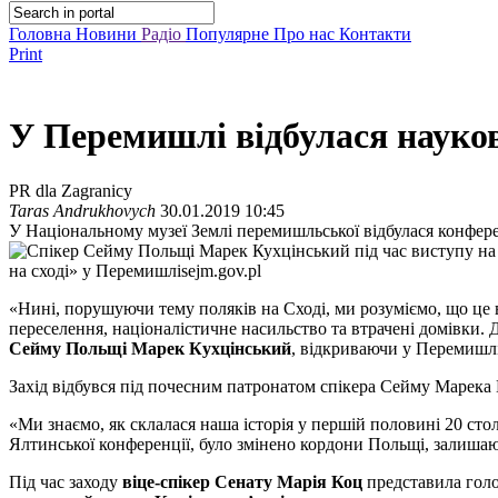
Головна
Новини
Радіо
Популярне
Про нас
Контакти
Print
У Перемишлі відбулася науков
PR dla Zagranicy
Taras Andrukhovych
30.01.2019 10:45
У Національному музеї Землі перемишльської відбулася конфере
на сході» у Перемишлі
sejm.gov.pl
«Нині, порушуючи тему поляків на Сході, ми розуміємо, що це ва
переселення, націоналістичне насильство та втрачені домівки. Д
Сейму Польщі Марек Кухцінський
, відкриваючи у Перемишлі
Захід відбувся під почесним патронатом спікера Сейму Марека К
«Ми знаємо, як склалася наша історія у першій половині 20 столі
Ялтинської конференції, було змінено кордони Польщі, залишаю
Під час заходу
віце-спікер Сенату Марія Коц
представила голо