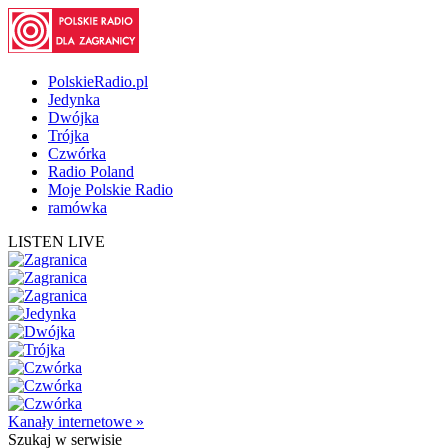
PolskieRadio.pl
Jedynka
Dwójka
Trójka
Czwórka
Radio Poland
Moje Polskie Radio
ramówka
LISTEN LIVE
Kanały internetowe »
Szukaj
w serwisie