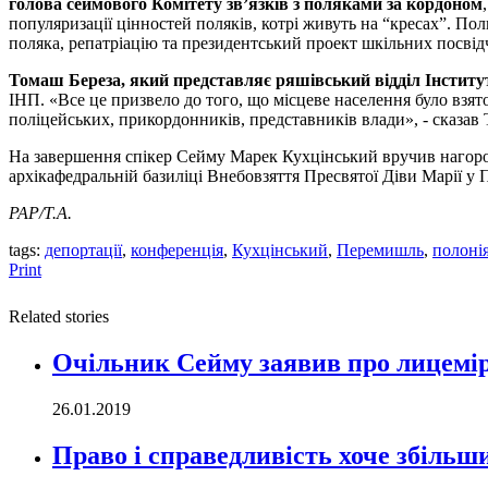
голова сеймового Комітету зв’язків з поляками за кордоном
популяризації цінностей поляків, котрі живуть на “кресах”. По
поляка, репатріацію та президентський проект шкільних посвідче
Томаш Береза, який представляє ряшівський відділ Інститут
ІНП. «Все це призвело до того, що місцеве населення було взят
поліцейських, прикордонників, представників влади», - сказав
На завершення спікер Сейму Марек Кухцінський вручив нагород
архікафедральній базиліці Внебовзяття Пресвятої Діви Марії у
PAP/Т.А.
tags:
депортації
,
конференція
,
Кухцінський
,
Перемишль
,
полоні
Print
Related stories
Очільник Сейму заявив про лицемірс
26.01.2019
Право і справедливість хоче збільш