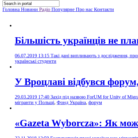
Головна
Новини
Радіо
Популярне
Про нас
Контакти
Більшість українців не пл
06.07.2019 13:15
Такі дані випливають з дослідження, пр
українські студенти
У Вроцлаві відбувся форум
29.03.2019 17:40
Захід під назвою ForUM for Unity of Migr
мігранти у Польщі
,
Фонд Україна
,
форум
«Gazeta Wyborcza»: Як мож