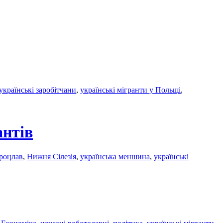
українські заробітчани
,
українські мігранти у Польщі
,
антів
роцлав
,
Нижня Сілезія
,
українська меншина
,
українські