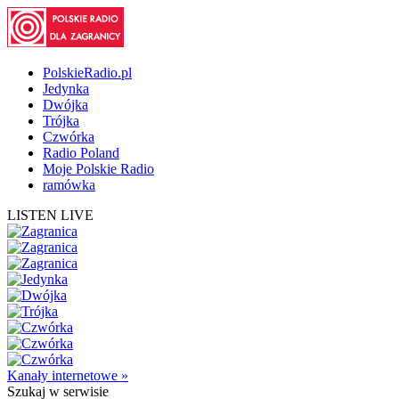
PolskieRadio.pl
Jedynka
Dwójka
Trójka
Czwórka
Radio Poland
Moje Polskie Radio
ramówka
LISTEN LIVE
Kanały internetowe »
Szukaj
w serwisie