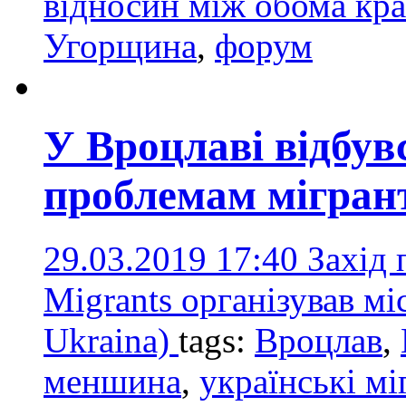
відносин між обома кр
Угорщина
,
форум
У Вроцлаві відбув
проблемам мігран
29.03.2019 17:40
Захід 
Migrants організував м
Ukraina)
tags:
Вроцлав
,
меншина
,
українські м