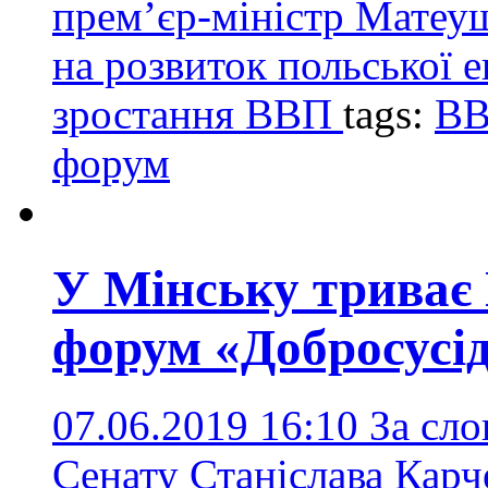
прем’єр-міністр Матеу
на розвиток польської е
зростання ВВП
tags:
В
форум
У Мінську триває
форум «Добросусі
07.06.2019 16:10
За сло
Сенату Станіслава Карч