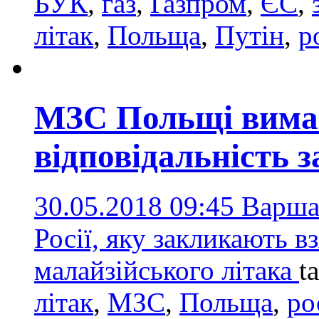
БУК
,
газ
,
Ґазпром
,
ЄС
,
літак
,
Польща
,
Путін
,
р
МЗС Польщі вимага
відповідальність 
30.05.2018 09:45
Варша
Росії, яку закликають в
малайзійського літака
t
літак
,
МЗС
,
Польща
,
ро