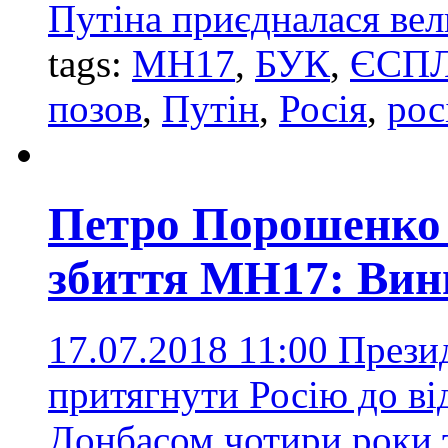
Путіна приєдналася вел
tags:
MH17
,
БУК
,
ЄСП
позов
,
Путін
,
Росія
,
рос
Петро Порошенко 
збиття MH17: Вин
17.07.2018 11:00
Презид
притягнути Росію до від
Донбасом чотири роки