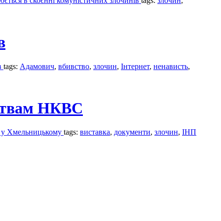
юється в скоєнні комуністичних злочинів
tags:
злочин
,
в
в
tags:
Адамович
,
вбивство
,
злочин
,
Інтернет
,
ненависть
,
ертвам НКВС
но у Хмельницькому
tags:
виставка
,
документи
,
злочин
,
ІНП