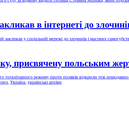
го суду за відмову видати Польщі Стефана Міхніка, який підозр
акликав в інтернеті до злочині
ий закликав у соціальній мережі до злочинів і масових самогубст
вку, присвячену польським ж
ого тоталітарного режиму проти поляків відкрили теж нещодав
Союз
,
Україна
,
українські архіви