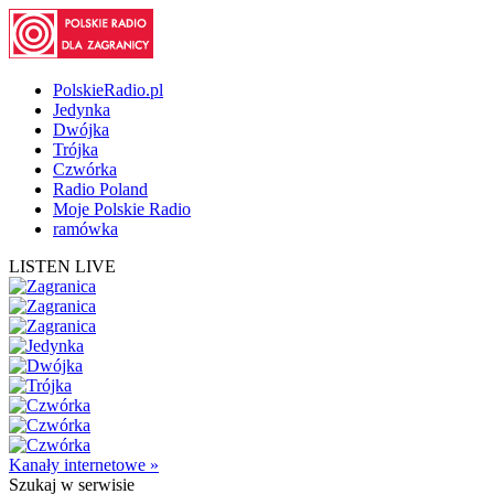
PolskieRadio.pl
Jedynka
Dwójka
Trójka
Czwórka
Radio Poland
Moje Polskie Radio
ramówka
LISTEN LIVE
Kanały internetowe »
Szukaj
w serwisie