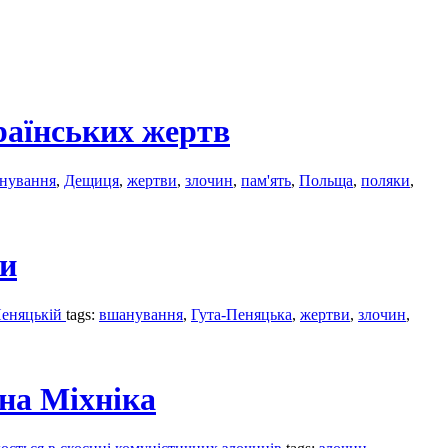
раїнських жертв
нування
,
Дещиця
,
жертви
,
злочин
,
пам'ять
,
Польща
,
поляки
,
ни
 Пеняцькій
tags:
вшанування
,
Гута-Пеняцька
,
жертви
,
злочин
,
на Міхніка