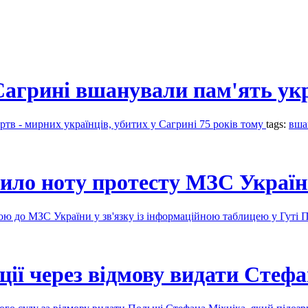
 Сагрині вшанували пам'ять ук
ртв - мирних українців, убитих у Сагрині 75 років тому
tags:
вша
ило ноту протесту МЗС Украї
тою до МЗС України у зв'язку із інформаційною таблицею у Гуті
ї через відмову видати Стефа