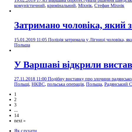
19.02.2019 17:43
Варшава опротестувала рішення шведсько
комуністичний
,
кримінальний
,
Міхнік
,
Стефан Міхнік
Затримано чоловіка, який з
15.01.2019 11:05
Поліція затримала у Лігниці чоловіка, як
Польща
У Варшаві відкрили виста
27.11.2018 11:00
Подібну виставку про злочини радянськ
Польщі
,
НКВС
,
польська операція
,
Польща
,
Радянський 
1
2
3
...
14
next »
Як слухати