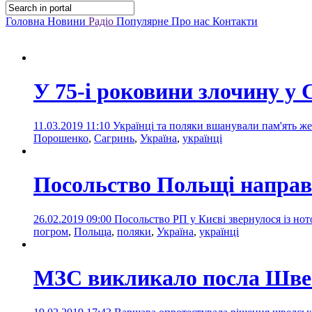
Головна
Новини
Радіо
Популярне
Про нас
Контакти
У 75-і роковини злочину у
11.03.2019 11:10
Українці та поляки вшанували пам'ять же
Порошенко
,
Сагринь
,
Україна
,
українці
Посольство Польщі направ
26.02.2019 09:00
Посольство РП у Києві звернулося із но
погром
,
Польща
,
поляки
,
Україна
,
українці
МЗС викликало посла Швеці