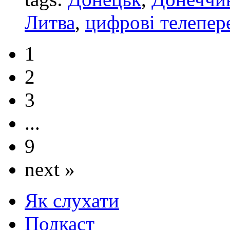
Литва
,
цифрові телепер
1
2
3
...
9
next »
Як слухати
Подкаст