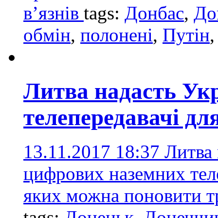
в’язнів
tags:
Донбас
,
До
обмін
,
полонені
,
Путін
Литва надасть Укр
телепередавачі дл
13.11.2017 18:37
Литва
цифрових наземних тел
яких можна поновити тр
tags:
Донецьк
,
Донеччи