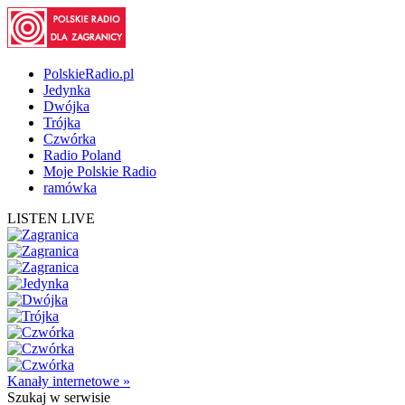
PolskieRadio.pl
Jedynka
Dwójka
Trójka
Czwórka
Radio Poland
Moje Polskie Radio
ramówka
LISTEN LIVE
Kanały internetowe »
Szukaj
w serwisie