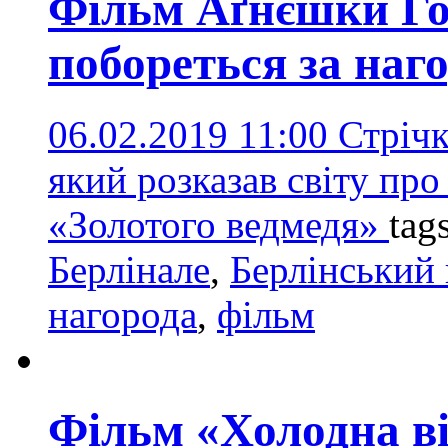
Фільм Аґнєшки Го
побореться за наг
06.02.2019 11:00
Стрічк
який розказав світу про
«Золотого ведмедя»
tag
Берлінале
,
Берлінський
нагорода
,
фільм
Фільм «Холодна ві