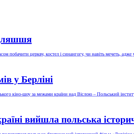
ідляшшя
сом побачити церкву, костел і синангогу, чи навіть мечеть, адже
ів у Берліні
ького кіно-шоу за межами країни над Віслою – Польський інстит
раїні вийшла польська істори