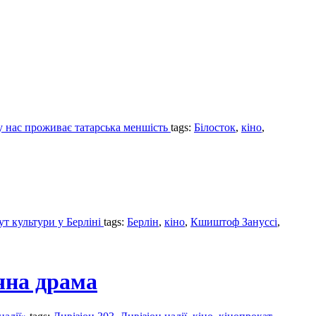
 у нас проживає татарська меншість
tags:
Білосток
,
кіно
,
ут культури у Берліні
tags:
Берлін
,
кіно
,
Кшиштоф Зануссі
,
чна драма