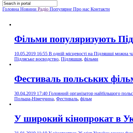
Головна
Новини
Радіо
Популярне
Про нас
Контакти
Фільми популяризують П
10.05.2019 16:55
В одній місцевості на Підляшші можна ча
Підляське воєводство
,
Підляшшя
,
фільми
Фестиваль польських фільм
30.04.2019 17:40
Головний організатор найбільшого польс
Польща-Німеччина
,
Фестиваль
,
фільм
У широкий кінопрокат в Ук