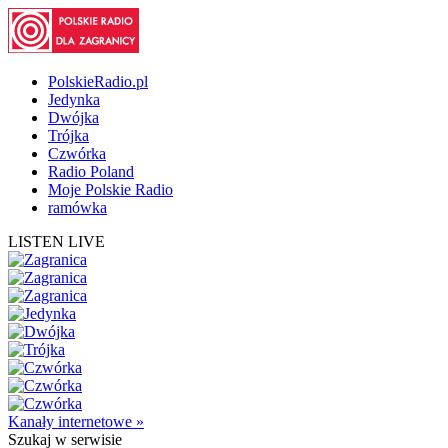
PolskieRadio.pl
Jedynka
Dwójka
Trójka
Czwórka
Radio Poland
Moje Polskie Radio
ramówka
LISTEN LIVE
Kanały internetowe »
Szukaj
w serwisie