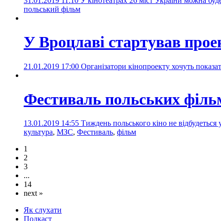
31.01.2019 11:10
У кінотеатрах 26 міст України можна бу
польський фільм
У Вроцлаві стартував прое
21.01.2019 17:00
Організатори кінопроекту хочуть показа
Фестиваль польських фільм
13.01.2019 14:55
Тиждень польського кіно не відбудеться 
культура
,
МЗС
,
Фестиваль
,
фільм
1
2
3
...
14
next »
Як слухати
Подкаст