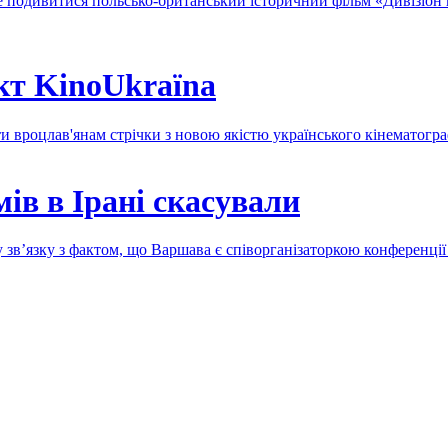
де подивитися польсько-британський історичний фільм «Дивізіон 
кт KinoUkraїna
ти вроцлав'янам стрічки з новою якістю українського кінематогр
ів в Ірані скасували
у зв’язку з фактом, що Варшава є співорганізаторкою конференці