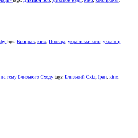
надії»
tags:
Дивізіон 303
,
Дивізіон надії
,
кіно
,
кінопрокат
,
афу
tags:
Вроцлав
,
кіно
,
Польща
,
українське кіно
,
українці
ї на тему Близького Сходу
tags:
Близький Схід
,
Іран
,
кіно
,