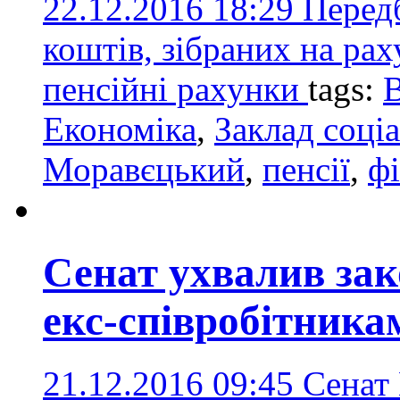
22.12.2016 18:29
Передб
коштів, зібраних на ра
пенсійні рахунки
tags:
В
Економіка
,
Заклад соці
Моравєцький
,
пенсії
,
ф
Сенат ухвалив зак
екс-співробітника
21.12.2016 09:45
Сенат