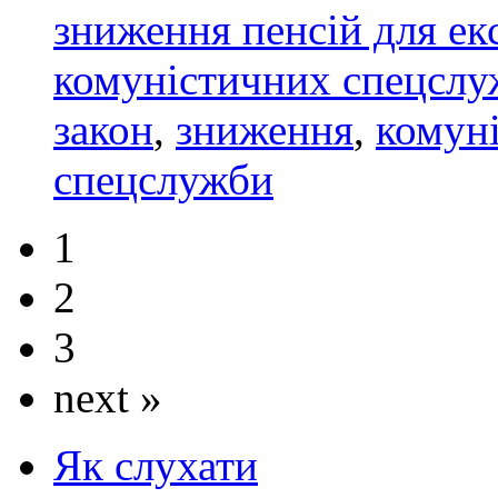
зниження пенсій для ек
комуністичних спецсл
закон
,
зниження
,
комун
спецслужби
1
2
3
next »
Як слухати