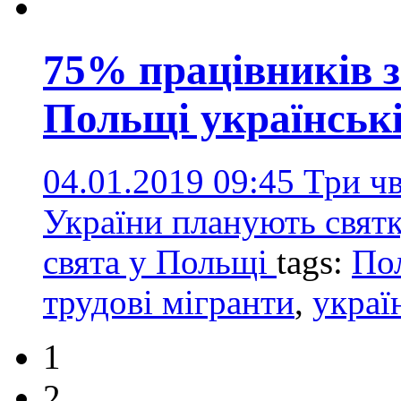
75% працівників з
Польщі українські 
04.01.2019 09:45
Три чв
України планують святку
свята у Польщі
tags:
По
трудові мігранти
,
украї
1
2