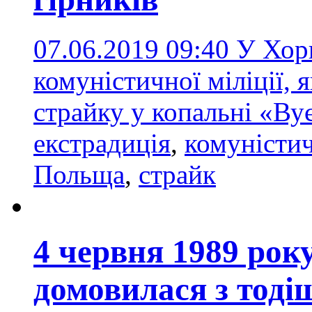
07.06.2019 09:40
У Хорв
комуністичної міліції, 
страйку у копальні «В
екстрадиція
,
комуністи
Польща
,
страйк
4 червня 1989 рок
домовилася з тод