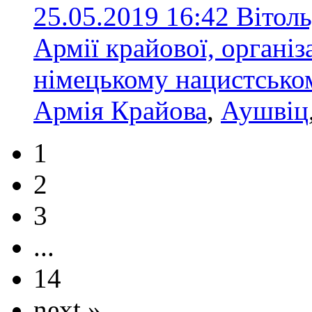
25.05.2019 16:42
Вітоль
Армії крайової, органі
німецькому нацистсько
Армія Крайова
,
Аушвіц
1
2
3
...
14
next »