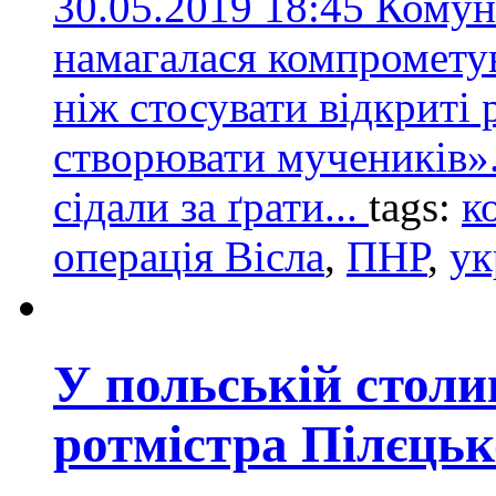
30.05.2019 18:45
Комун
намагалася компрометува
ніж стосувати відкриті 
створювати мучеників».
сідали за ґрати...
tags:
к
операція Вісла
,
ПНР
,
ук
У польській стол
ротмістра Пілєцьк