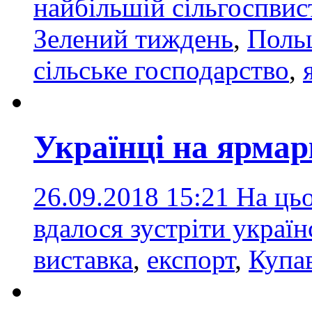
найбільшій сільгоспви
Зелений тиждень
,
Поль
сільське господарство
,
Українці на ярмар
26.09.2018 15:21
На цьо
вдалося зустріти украї
виставка
,
експорт
,
Купа