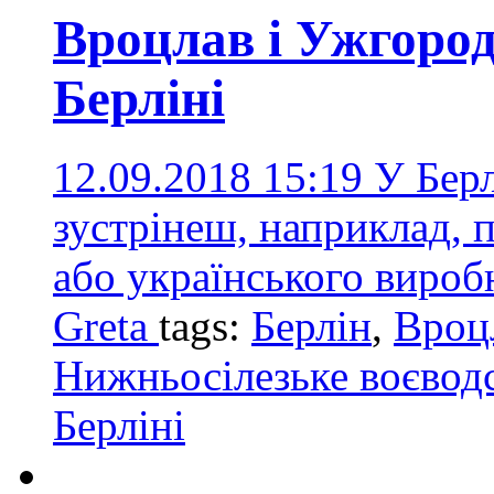
Вроцлав і Ужгород
Берліні
12.09.2018 15:19
У Берл
зустрінеш, наприклад, 
або українського вироб
Greta
tags:
Берлін
,
Вроц
Нижньосілезьке воєвод
Берліні