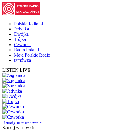
PolskieRadio.pl
Jedynka
Dwójka
Trójka
Czwórka
Radio Poland
Moje Polskie Radio
ramówka
LISTEN LIVE
Kanały internetowe »
Szukaj
w serwisie