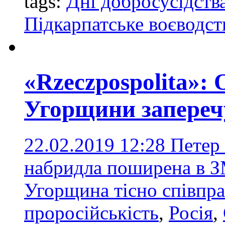
tags:
Дні добросусідств
Підкарпатське воєводст
«Rzeczpospolita»:
Угорщини заперечу
22.02.2019 12:28
Петер 
набридла поширена в ЗМ
Угорщина тісно співпр
проросійськість
,
Росія
,