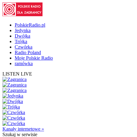
PolskieRadio.pl
Jedynka
Dwójka
Trójka
Czwórka
Radio Poland
Moje Polskie Radio
ramówka
LISTEN LIVE
Kanały internetowe »
Szukaj
w serwisie