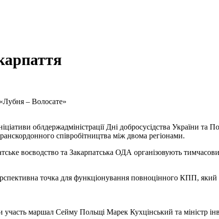
акарпаття
«Лубня – Волосате»
іціативи облдержадміністрації Дні добросусідства України та По
ранскордонного співробітництва між двома регіонами.
патське воєводство та Закарпатська ОДА організовують тимчасо
перспективна точка для функціонування повноцінного КПП, який 
 участь маршал Сейму Польщі Марек Кухцінський та міністр інве