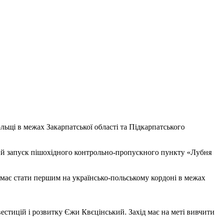
льщі в межах Закарпатської області та Підкарпатського
вий запуск пішохідного контрольно-пропускного пункту «Лубня
має стати першим на українсько-польському кордоні в межах
стицій і розвитку Єжи Квєцінський. Захід має на меті вивчити