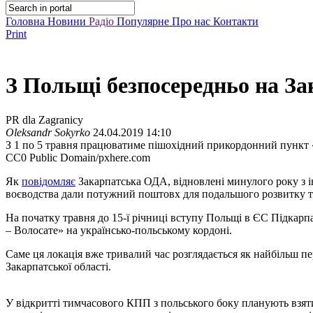
Головна
Новини
Радіо
Популярне
Про нас
Контакти
Print
З Польщі безпосередньо на З
PR dla Zagranicy
Oleksandr Sokyrko
24.04.2019 14:10
З 1 по 5 травня працюватиме пішохідний прикордонний пункт 
CC0 Public Domain/pxhere.com
Як
повідомляє
Закарпатська ОДА, відновлені минулого року з ін
воєводства дали потужний поштовх для подальшого розвитку т
На початку травня до 15-ї річниці вступу Польщі в ЄС Підкар
– Волосате» на українсько-польському кордоні.
Саме ця локація вже тривалий час розглядається як найбільш 
Закарпатської області.
У відкритті тимчасового КПП з польського боку планують взяти