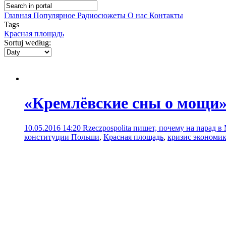
Главная
Популярное
Радиосюжеты
О нас
Контакты
Tags
Красная площадь
Sortuj według:
«Кремлёвские сны о мощи
10.05.2016 14:20
Rzeczpospolita пишет, почему на парад в
конституции Польши
,
Красная площадь
,
кризис экономик