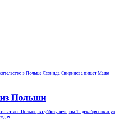
а жительство в Польше Леонида Свиридова пишет Маша
 из Польши
льство в Польше, в субботу вечером 12 декабря покинул
годня