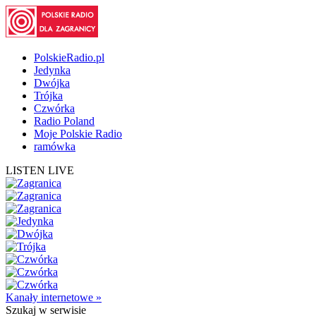
PolskieRadio.pl
Jedynka
Dwójka
Trójka
Czwórka
Radio Poland
Moje Polskie Radio
ramówka
LISTEN LIVE
Kanały internetowe »
Szukaj
w serwisie