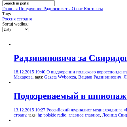
Главная
Популярное
Радиосюжеты
О нас
Контакты
Tags
Россия сегодня
Sortuj według:
Радзивиновича за Свиридов
18.12.2015 19:40
О выдворении польского корреспондента
Макарова.
tags:
Gazeta Wyborcza
,
Вацлав Радзивинович
,
Л
Подозреваемый в шпионаж
13.12.2015 10:27
Российский журналист медиахолдинга «Р
страну.
tags:
hp polskie radio
,
главное главное
,
Леонид Сви