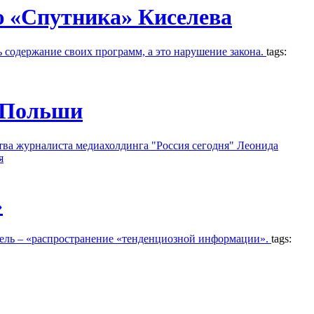
 «Спутника» Киселева
ь содержание своих программ, а это нарушение закона.
tags:
з Польши
тва журналиста медиахолдинга "Россия сегодня" Леонида
я
»
 цель – «распространение «тенденциозной информации».
tags: