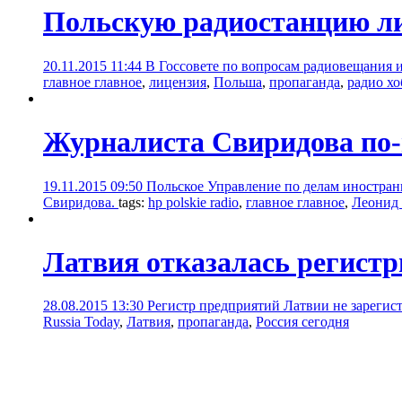
Польскую радиостанцию ли
20.11.2015 11:44
В Госсовете по вопросам радиовещания и
главное главное
,
лицензия
,
Польша
,
пропаганда
,
радио х
Журналиста Свиридова по-
19.11.2015 09:50
Польское Управление по делам иностран
Свиридова.
tags:
hp polskie radio
,
главное главное
,
Леонид
Латвия отказалась регист
28.08.2015 13:30
Регистр предприятий Латвии не зарегист
Russia Today
,
Латвия
,
пропаганда
,
Россия сегодня