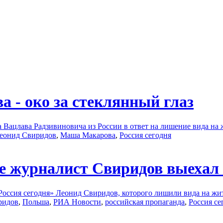
а - око за стеклянный глаз
 Вацлава Радзивиновича из России в ответ на лишение вида н
еонид Свиридов
,
Маша Макарова
,
Россия сегодня
е журналист Свиридов выехал
оссия сегодня» Леонид Свиридов, которого лишили вида на жите
ридов
,
Польша
,
РИА Новости
,
российская пропаганда
,
Россия се