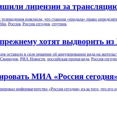
шили лицензии за трансляцию
 телевидения пояснили, что станция «продала» право определят
обби
,
Россия
,
Россия сегодня
,
спутник
прежнему хотят выдворить и
цев оставило в силе решение об аннулировании вида на жительс
 Свиридов
,
РИА Новости
,
российская пропаганда
,
Россия сегодн
рировать МИА «Россия сегодня
рировал информагентство «Россия сегодня» из-за того, что его