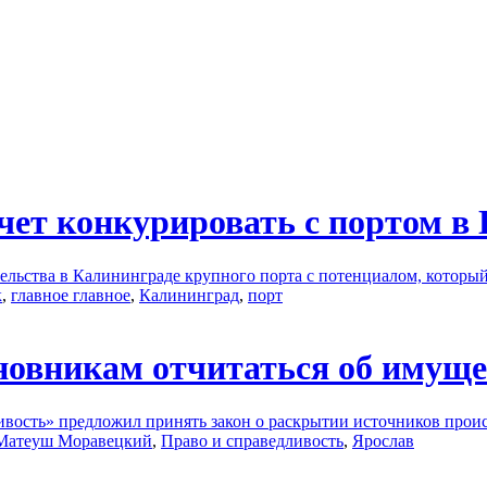
очет конкурировать с портом в 
льства в Калининграде крупного порта с потенциалом, который 
к
,
главное главное
,
Калининград
,
порт
овникам отчитаться об имущес
ивость» предложил принять закон о раскрытии источников прои
Матеуш Моравецкий
,
Право и справедливость
,
Ярослав