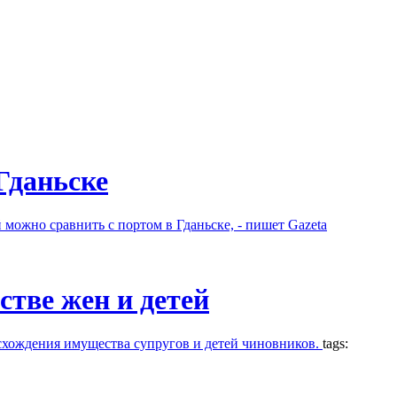
Гданьске
можно сравнить с портом в Гданьске, - пишет Gazeta
тве жен и детей
схождения имущества супругов и детей чиновников.
tags: