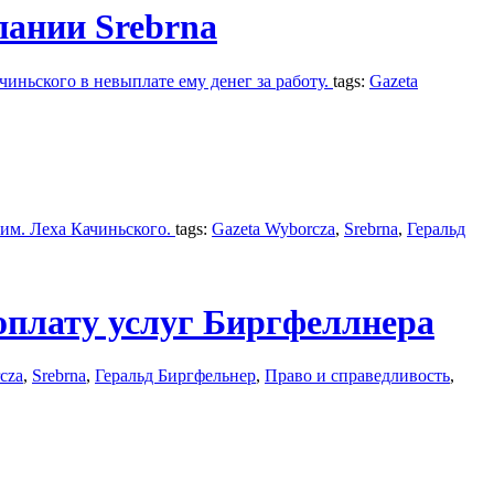
пании Srebrna
иньского в невыплате ему денег за работу.
tags:
Gazeta
 им. Леха Качиньского.
tags:
Gazeta Wyborcza
,
Srebrna
,
Геральд
оплату услуг Биргфеллнера
cza
,
Srebrna
,
Геральд Биргфельнер
,
Право и справедливость
,