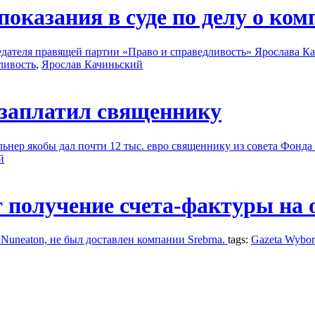
оказания в суде по делу о ком
дателя правящей партии «Право и справедливость» Ярослава Кач
ливость
,
Ярослав Качиньский
заплатил священнику
ьнер якобы дал почти 12 тыс. евро священнику из совета Фонда
й
 получение счета-фактуры на 
Nuneaton, не был доставлен компании Srebrna.
tags:
Gazeta Wybor