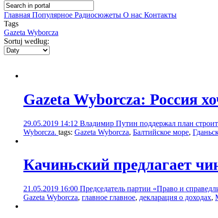
Главная
Популярное
Радиосюжеты
О нас
Контакты
Tags
Gazeta Wyborcza
Sortuj według:
Gazeta Wyborcza: Россия х
29.05.2019 14:12
Владимир Путин поддержал план строите
Wyborcza.
tags:
Gazeta Wyborcza
,
Балтийское море
,
Гданьс
Качиньский предлагает чин
21.05.2019 16:00
Председатель партии «Право и справедл
Gazeta Wyborcza
,
главное главное
,
декларация о доходах
,