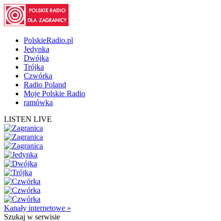
PolskieRadio.pl
Jedynka
Dwójka
Trójka
Czwórka
Radio Poland
Moje Polskie Radio
ramówka
LISTEN LIVE
Kanały internetowe »
Szukaj
w serwisie