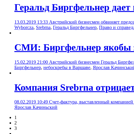
Геральд Биргфельнер дает п
13.03.2019 13:33
Австрийский бизнесмен обвиняет предсе
Wyborcza
,
Srebrna
,
Геральд Биргфельнер
,
Право и справед
СМИ: Биргфельнер якобы 
15.02.2019 21:00
Австрийский бизнесмен Геральд Биргфел
Биргфельнер
,
небоскребы в Варшаве
,
Ярослав Качинськи
Компания Srebrna отрицает
08.02.2019 10:49
Счет-фактура, выставленный компанией 
Ярослав Качиньский
1
2
3
...