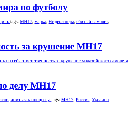
мира по футболу
кцию.
tags:
MH17
,
марка
,
Нидерланды
,
сбитый самолет
,
ность за крушение MH17
 на себя ответственность за крушение малазийского самолета
 по делу MH17
соединиться к процессу.
tags:
MH17
,
Россия
,
Украина