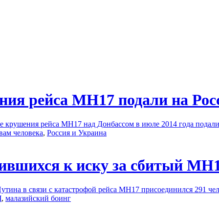
ния рейса MH17 подали на Ро
те крушения рейса MH17 над Донбассом в июле 2014 года подали
вам человека
,
Россия и Украина
ившихся к иску за сбитый МН1
утина в связи с катастрофой рейса МН17 присоединился 291 ч
Ч
,
малазийский боинг