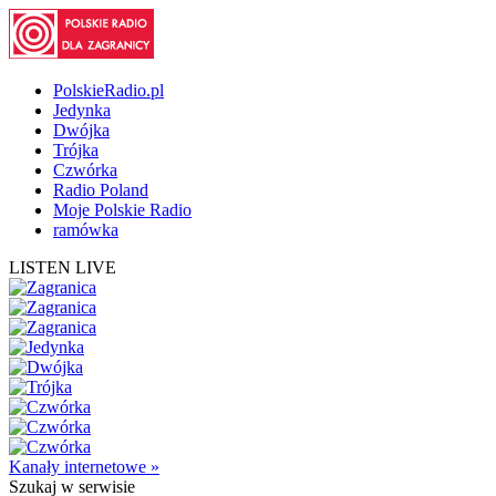
PolskieRadio.pl
Jedynka
Dwójka
Trójka
Czwórka
Radio Poland
Moje Polskie Radio
ramówka
LISTEN LIVE
Kanały internetowe »
Szukaj
w serwisie