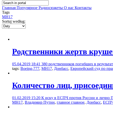
Главная
Популярное
Радиосюжеты
О нас
Контакты
Tags
MH17
Sortuj według:
Родственники жертв круше
05.04.2019 18:41
380 родственников погибших в результа
tags:
Boeing-777
,
MH17
,
Донбасс
,
Европейский суд по пра
Количество лиц, присоедин
01.02.2019 15:20
К иску в ЕСПЧ против России и лично П
MH17
,
Владимир Путин
,
главное главное
,
Донбасс
,
ЕСП