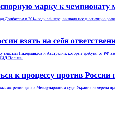
 спорную марку к чемпионату 
д Донбассом в 2014 году лайнере, вызвало неоднозначную реа
сии взять на себя ответствен
ластям Нидерландов и Австралии, которые требуют от РФ взять
МИД Польши
ься к процессу против России
ассмотрении дела в Международном суде. Украина намерена при