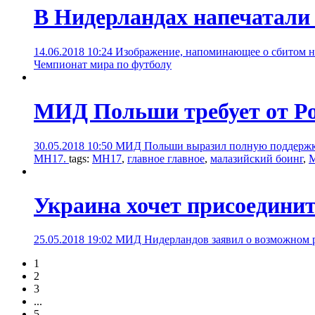
В Нидерландах напечатали
14.06.2018 10:24
Изображение, напоминающее о сбитом на
Чемпионат мира по футболу
МИД Польши требует от Рос
30.05.2018 10:50
МИД Польши выразил полную поддержку в
MH17.
tags:
MH17
,
главное главное
,
малазийский боинг
,
Украина хочет присоединит
25.05.2018 19:02
МИД Нидерландов заявил о возможном р
1
2
3
...
5