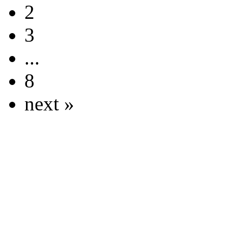
2
3
...
8
next »