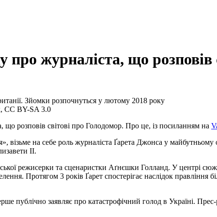
у про журналіста, що розповів 
Британії. Зйомки розпочнуться у лютому 2018 року
k, CC BY-SA 3.0
а, що розповів світові про Голодомор. Про це, із посиланням на
V
», візьме на себе роль журналіста Ґарета Джонса у майбутньому 
изавети II.
ьської режисерки та сценаристки Аґнєшки Голланд. У центрі сюже
лення. Протягом 3 років Ґарет спостерігає наслідок правління бі
перше публічно заявляє про катастрофічний голод в Україні. Прес