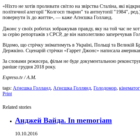
«Ніхто не хотів проливати світло на звірства Сталіна, які відк
політичної алегорії "Колгосп тварин" та антиутопії "1984", ре
повернути їх до життя», — каже Аґнєшка Голланд.
Джонс у своїх роботах зображував правду, яку на той час не х
за серію репортажів з СРСР, де він наполегливо заперечував Го
Відомо, що стрічку зніматимуть в Україні, Польщі та Великій Б
Держкіно. Сценарій стрічки «Гаррет Джонс» написала америка
За словами режисера, фільм не буде документальною реконструк
раніше грудня 2018 року.
E
spreso.tv / А.М.
tags:
Аґнєшка Голланд
,
Аґнєшка Голлянд
,
Голодомор
,
кінемато
Print
Related stories
Анджей Вайда. In memoriam
10.10.2016