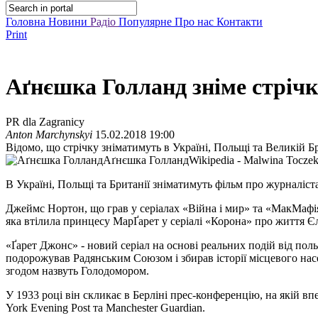
Головна
Новини
Радіо
Популярне
Про нас
Контакти
Print
Аґнєшка Голланд зніме стрічк
PR dla Zagranicy
Anton Marchynskyi
15.02.2018 19:00
Відомо, що стрічку зніматимуть в Україні, Польщі та Великій 
Аґнєшка Голланд
Wikipedia - Malwina Tocze
В Україні, Польщі та Британії зніматимуть фільм про журналіст
Джеймс Нортон, що грав у серіалах «Війна і мир» та «МакМафія
яка втілила принцесу МарҐарет у серіалі «Корона» про життя Єл
«Ґарет Джонс» - новий серіал на основі реальних подій від пол
подорожував Радянським Союзом і збирав історії місцевого насе
згодом назвуть Голодомором.
У 1933 році він скликає в Берліні прес-конференцію, на якій в
York Evening Post та Manchester Guardian.