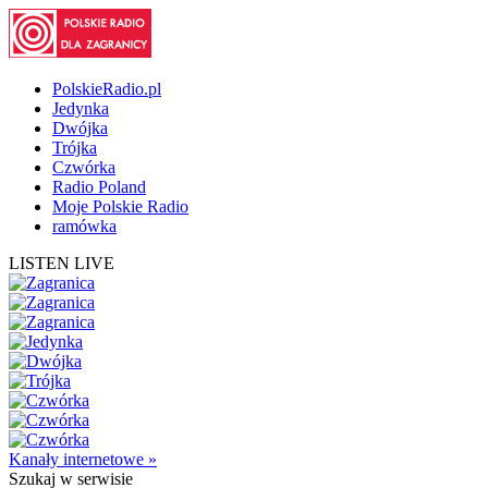
PolskieRadio.pl
Jedynka
Dwójka
Trójka
Czwórka
Radio Poland
Moje Polskie Radio
ramówka
LISTEN LIVE
Kanały internetowe »
Szukaj
w serwisie