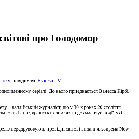
світові про Голодомор
ariety
, повідомляє
Espreso.TV
.
однойменному серіалі. До нього приєднається Ванесса Кірбі,
ту – валлійський журналіст, що у 30-х роках 20 століття
льшовиків на українських землях та документує події, які
-реліз передруковують провідні світові видання, зокрема New