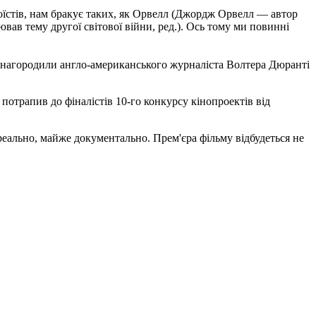
егоїстів, нам бракує таких, як Орвелл (Джордж Орвелл — автор
вав тему другої світової війни, ред.). Ось тому ми повинні
єю нагородили англо-американського журналіста Волтера Дюранті
потрапив до фіналістів 10-го конкурсу кінопроектів від
еально, майже документально. Прем'єра фільму відбудеться не