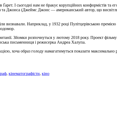
рив Ґарет. І сьогодні нам не бракує корупційних конформістів та 
д.) та Джонса (Джеймс Джонс — американський автор, що висвітлю
отіли визнавали. Наприклад, у 1932 році Пулітцерівською премі
лодомор.
ританії. Зйомки розпочнуться у лютому 2018 року. Проект фільму 
нська письменниця і режисерка Андреа Халупа.
цією, хоча образ голоду намагатимуться показати максимально р
граф
,
кінематографісти
,
кіно