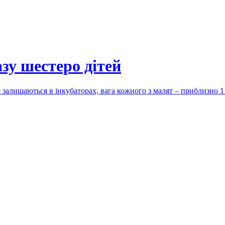
зу шестеро дітей
 залишаються в інкубаторах, вага кожного з малят – приблизно 