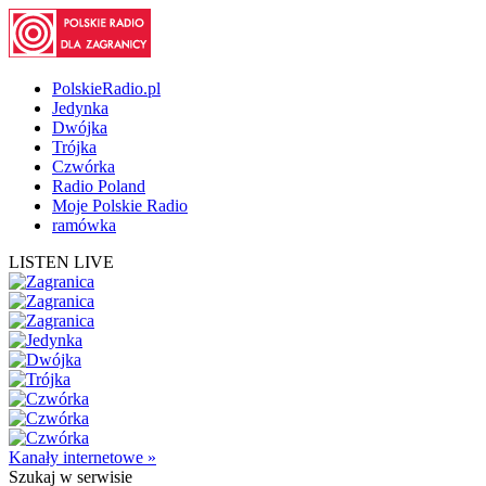
PolskieRadio.pl
Jedynka
Dwójka
Trójka
Czwórka
Radio Poland
Moje Polskie Radio
ramówka
LISTEN LIVE
Kanały internetowe »
Szukaj
w serwisie