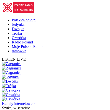
PolskieRadio.pl
Jedynka
Dwójka
Trójka
Czwórka
Radio Poland
Moje Polskie Radio
ramówka
LISTEN LIVE
Kanały internetowe »
Szukaj
w serwisie