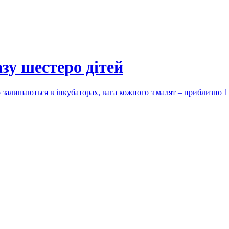
зу шестеро дітей
 залишаються в інкубаторах, вага кожного з малят – приблизно 