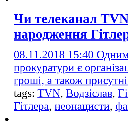
Чи телеканал TVN
народження Гітле
08.11.2018 15:40
Одним 
прокуратури є організац
гроші, а також присутн
tags:
TVN
,
Водзіслав
,
Г
Гітлера
,
неонацисти
,
фа