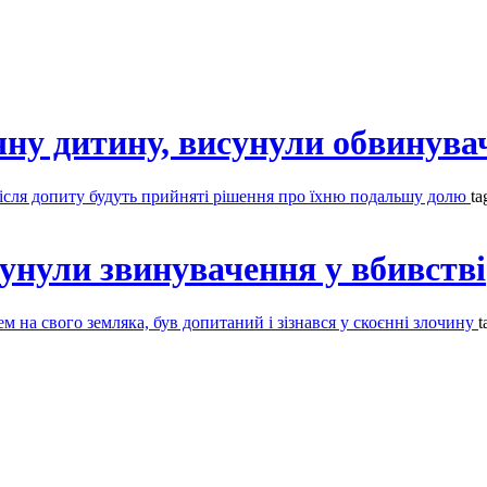
ічну дитину, висунули обвинува
 Після допиту будуть прийняті рішення про їхню подальшу долю
ta
унули звинувачення у вбивстві
м на свого земляка, був допитаний і зізнався у скоєнні злочину
t