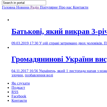
Головна
Новини
Радіо
Популярне
Про нас
Контакти
Батькові, який викрав 3-р
09.03.2019 17:30
У цій справі затримано двох чоловіків.
Громадянинові України вис
04.11.2017 16:56
Українець, який 1 листопада напав з ноже
злочин
,
позбавлення волі
Як слухати
Подкаст
RSS
Facebook
Контакти