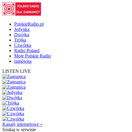
PolskieRadio.pl
Jedynka
Dwójka
Trójka
Czwórka
Radio Poland
Moje Polskie Radio
ramówka
LISTEN LIVE
Kanały internetowe »
Szukaj
w serwisie