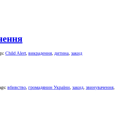
чення
gs:
Child Alert
,
викрадення
,
дитина
,
закид
ags:
вбивство
,
громадянин України
,
закид
,
звинувачення
,