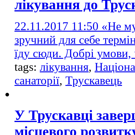
лікування до Трус
22.11.2017 11:50
«Не му
зручний для себе термін 
їду сюди. Добрі умови, 
tags:
лікування
,
Націона
санаторії
,
Трускавець
У Трускавці заве
місцевого розвитк