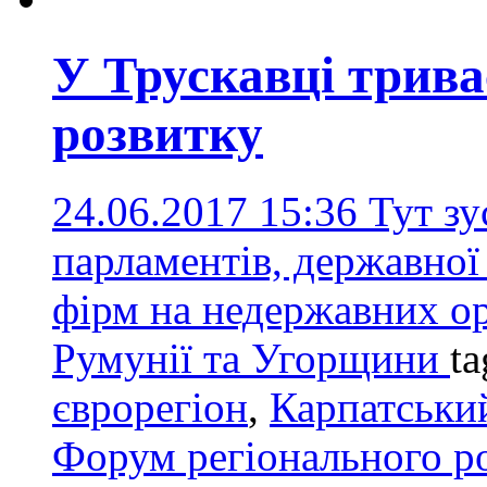
У Трускавці трива
розвитку
24.06.2017 15:36
Тут зу
парламентів, державної 
фірм на недержавних ор
Румунії та Угорщини
ta
єврорегіон
,
Карпатський
Форум регіонального р