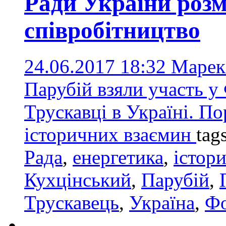
Ради України роз
співробітництво
24.06.2017 18:32
Марек
Парубій взяли участь у
Трускавці в Україні. П
історичних взаємин
tag
Рада
,
енергетика
,
істор
Кухцінський
,
Парубій
,
Трускавець
,
Україна
,
Фо