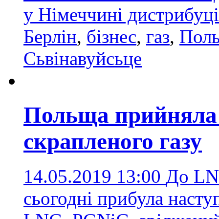
у Німеччині дистрибуц
Берлін
,
бізнес
,
газ
,
Поль
Сьвінавуйсьце
Польща прийняла 
скрапленого газу
14.05.2019 13:00
До LNG
сьогодні прибула насту