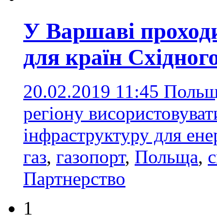
У Варшаві проход
для країн Східног
20.02.2019 11:45
Польщ
регіону висористовуват
інфраструктуру для ен
газ
,
газопорт
,
Польща
,
с
Партнерство
1